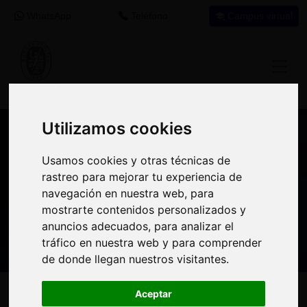
WhatsApp
Teléfono
Campus virtual
Utilizamos cookies
Utilizamos cookies
Nuestros asesores resuelven tus dudas
Usamos cookies y otras técnicas de
Usamos cookies y otras técnicas de
sobre nuestro catálogo de cursos
rastreo para mejorar tu experiencia de
rastreo para mejorar tu experiencia de
navegación en nuestra web, para
navegación en nuestra web, para
Estamos aquí para
900 92 12
647 60 11
mostrarte contenidos personalizados y
mostrarte contenidos personalizados y
ayudarte:
92
37
anuncios adecuados, para analizar el
anuncios adecuados, para analizar el
tráfico en nuestra web y para comprender
tráfico en nuestra web y para comprender
de donde llegan nuestros visitantes.
de donde llegan nuestros visitantes.
Inicio
Oferta Formativa
Solicita más información
Aceptar
Aceptar