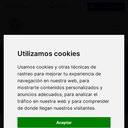
WhatsApp
Teléfono
Campus virtual
Utilizamos cookies
Utilizamos cookies
Nuestros asesores resuelven tus dudas
Usamos cookies y otras técnicas de
Usamos cookies y otras técnicas de
sobre nuestro catálogo de cursos
rastreo para mejorar tu experiencia de
rastreo para mejorar tu experiencia de
navegación en nuestra web, para
navegación en nuestra web, para
Estamos aquí para
900 92 12
647 60 11
mostrarte contenidos personalizados y
mostrarte contenidos personalizados y
ayudarte:
92
37
anuncios adecuados, para analizar el
anuncios adecuados, para analizar el
tráfico en nuestra web y para comprender
tráfico en nuestra web y para comprender
de donde llegan nuestros visitantes.
de donde llegan nuestros visitantes.
Inicio
Oferta Formativa
Solicita más información
Aceptar
Aceptar