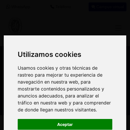
WhatsApp
Teléfono
Campus virtual
Utilizamos cookies
Utilizamos cookies
Nuestros asesores resuelven tus dudas
Usamos cookies y otras técnicas de
Usamos cookies y otras técnicas de
sobre nuestro catálogo de cursos
rastreo para mejorar tu experiencia de
rastreo para mejorar tu experiencia de
navegación en nuestra web, para
navegación en nuestra web, para
Estamos aquí para
900 92 12
647 60 11
mostrarte contenidos personalizados y
mostrarte contenidos personalizados y
ayudarte:
92
37
anuncios adecuados, para analizar el
anuncios adecuados, para analizar el
tráfico en nuestra web y para comprender
tráfico en nuestra web y para comprender
de donde llegan nuestros visitantes.
de donde llegan nuestros visitantes.
Inicio
Oferta Formativa
Solicita más información
Aceptar
Aceptar