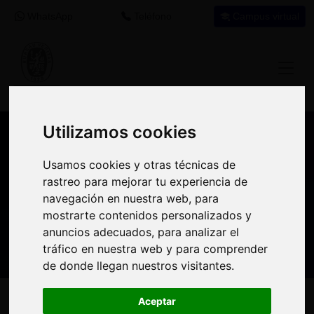
WhatsApp
Teléfono
Campus virtual
Utilizamos cookies
Utilizamos cookies
Nuestros asesores resuelven tus dudas
Usamos cookies y otras técnicas de
Usamos cookies y otras técnicas de
sobre nuestro catálogo de cursos
rastreo para mejorar tu experiencia de
rastreo para mejorar tu experiencia de
navegación en nuestra web, para
navegación en nuestra web, para
Estamos aquí para
900 92 12
647 60 11
mostrarte contenidos personalizados y
mostrarte contenidos personalizados y
ayudarte:
92
37
anuncios adecuados, para analizar el
anuncios adecuados, para analizar el
tráfico en nuestra web y para comprender
tráfico en nuestra web y para comprender
de donde llegan nuestros visitantes.
de donde llegan nuestros visitantes.
Inicio
Oferta Formativa
Solicita más información
Aceptar
Aceptar