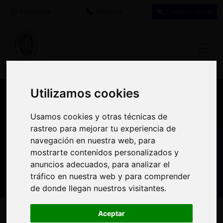
WhatsApp
Teléfono
Campus virtual
Utilizamos cookies
Utilizamos cookies
Nuestros asesores resuelven tus dudas
Usamos cookies y otras técnicas de
Usamos cookies y otras técnicas de
sobre nuestro catálogo de cursos
rastreo para mejorar tu experiencia de
rastreo para mejorar tu experiencia de
navegación en nuestra web, para
navegación en nuestra web, para
Estamos aquí para
900 92 12
647 60 11
mostrarte contenidos personalizados y
mostrarte contenidos personalizados y
ayudarte:
92
37
anuncios adecuados, para analizar el
anuncios adecuados, para analizar el
tráfico en nuestra web y para comprender
tráfico en nuestra web y para comprender
de donde llegan nuestros visitantes.
de donde llegan nuestros visitantes.
Inicio
Oferta Formativa
Solicita más información
Aceptar
Aceptar