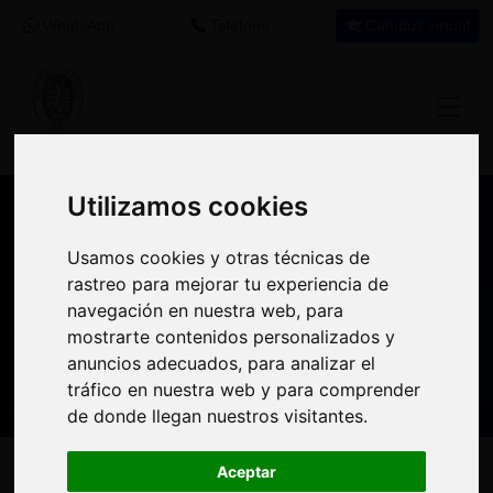
WhatsApp
Teléfono
Campus virtual
Utilizamos cookies
Utilizamos cookies
Nuestros asesores resuelven tus dudas
Usamos cookies y otras técnicas de
Usamos cookies y otras técnicas de
sobre nuestro catálogo de cursos
rastreo para mejorar tu experiencia de
rastreo para mejorar tu experiencia de
navegación en nuestra web, para
navegación en nuestra web, para
Estamos aquí para
900 92 12
647 60 11
mostrarte contenidos personalizados y
mostrarte contenidos personalizados y
ayudarte:
92
37
anuncios adecuados, para analizar el
anuncios adecuados, para analizar el
tráfico en nuestra web y para comprender
tráfico en nuestra web y para comprender
de donde llegan nuestros visitantes.
de donde llegan nuestros visitantes.
Inicio
Oferta Formativa
Solicita más información
Aceptar
Aceptar