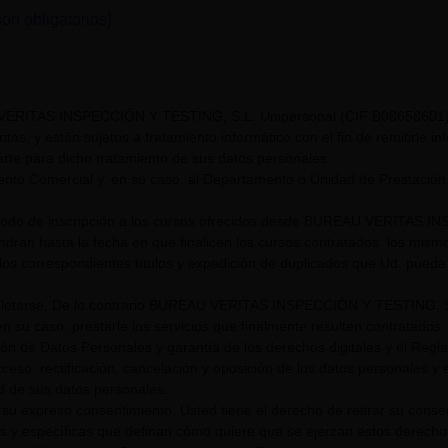
on obligatorios]
VERITAS INSPECCIÓN Y TESTING, S.L. Unipersonal (CIF B08658601) t
itas, y están sujetos a tratamiento informático con el fin de remitirle i
rte para dicho tratamiento de sus datos personales.
nto Comercial y, en su caso, al Departamento o Unidad de Prestación
riodo de inscripción a los cursos ofrecidos desde BUREAU VERITAS I
endrán hasta la fecha en que finalicen los cursos contratados, los mis
los correspondientes títulos y expedición de duplicados que Ud. pueda s
tarse. De lo contrario BUREAU VERITAS INSPECCIÓN Y TESTING, S.L. U
n su caso, prestarle los servicios que finalmente resulten contratados.
ión de Datos Personales y garantía de los derechos digitales y el Re
eso, rectificación, cancelación y oposición de los datos personales y el
ad de sus datos personales.
su expreso consentimiento, Usted tiene el derecho de retirar su cons
s y específicas que definan cómo quiere que se ejerzan estos derech