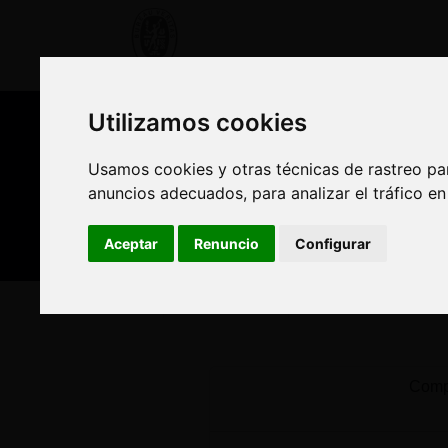
OFERTA FORMATIVA
CURSO
Utilizamos cookies
Utilizamos cookies
Nuestros asesores
Usamos cookies y otras técnicas de rastreo pa
Usamos cookies y otras técnicas de rastreo pa
anuncios adecuados, para analizar el tráfico e
anuncios adecuados, para analizar el tráfico e
Est
Aceptar
Aceptar
Renuncio
Renuncio
Configurar
Configurar
Inicio
Oferta Formativa
Solicita más informació
Compl