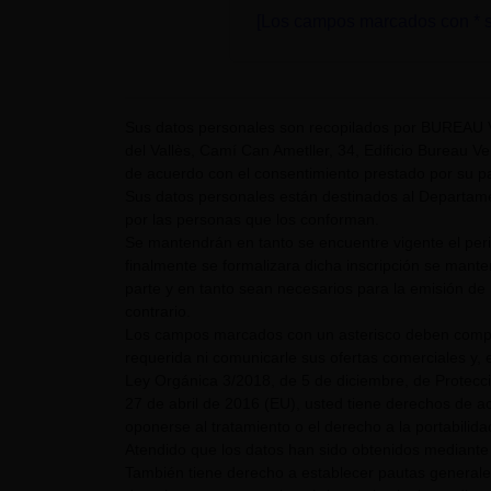
[Los campos marcados con * s
Sus datos personales son recopilados por BUREAU 
del Vallès, Camí Can Ametller, 34, Edificio Bureau Ver
de acuerdo con el consentimiento prestado por su pa
Sus datos personales están destinados al Departame
por las personas que los conforman.
Se mantendrán en tanto se encuentre vigente el pe
finalmente se formalizara dicha inscripción se mant
parte y en tanto sean necesarios para la emisión de 
contrario.
Los campos marcados con un asterisco deben comple
requerida ni comunicarle sus ofertas comerciales y, e
Ley Orgánica 3/2018, de 5 de diciembre, de Protecc
27 de abril de 2016 (EU), usted tiene derechos de acc
oponerse al tratamiento o el derecho a la portabilid
Atendido que los datos han sido obtenidos mediante 
También tiene derecho a establecer pautas generale