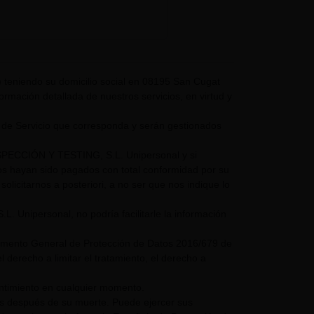
eniendo su domicilio social en 08195 San Cugat
nformación detallada de nuestros servicios, en virtud y
 de Servicio que corresponda y serán gestionados
NSPECCIÓN Y TESTING, S.L. Unipersonal y si
mos hayan sido pagados con total conformidad por su
olicitarnos a posteriori, a no ser que nos indique lo
nipersonal, no podría facilitarle la información
glamento General de Protección de Datos 2016/679 de
 derecho a limitar el tratamiento, el derecho a
entimiento en cualquier momento.
os después de su muerte. Puede ejercer sus