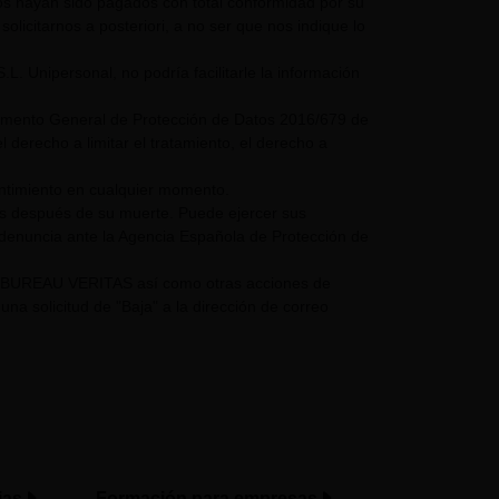
mos hayan sido pagados con total conformidad por su
olicitarnos a posteriori, a no ser que nos indique lo
nipersonal, no podría facilitarle la información
glamento General de Protección de Datos 2016/679 de
 derecho a limitar el tratamiento, el derecho a
entimiento en cualquier momento.
os después de su muerte. Puede ejercer sus
 denuncia ante la Agencia Española de Protección de
UPO BUREAU VERITAS así como otras acciones de
a solicitud de "Baja" a la dirección de correo
ias
Formación para empresas