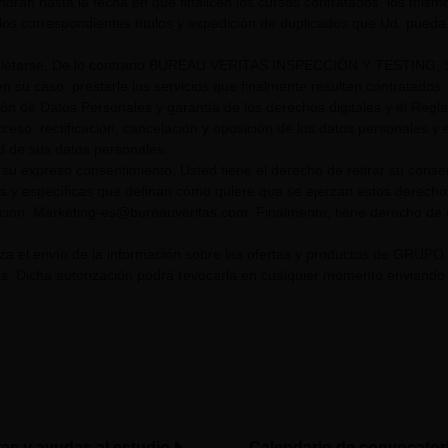
endrán hasta la fecha en que finalicen los cursos contratados, los mis
los correspondientes títulos y expedición de duplicados que Ud. pueda s
tarse. De lo contrario BUREAU VERITAS INSPECCIÓN Y TESTING, S.L. U
n su caso, prestarle los servicios que finalmente resulten contratados.
ión de Datos Personales y garantía de los derechos digitales y el Re
eso, rectificación, cancelación y oposición de los datos personales y el
ad de sus datos personales.
su expreso consentimiento, Usted tiene el derecho de retirar su cons
s y específicas que definan cómo quiere que se ejerzan estos derech
cción:
Marketing-es@bureauveritas.com
. Finalmente, tiene derecho de
riza el envío de la información sobre las ofertas y productos de GR
. Dicha autorización podrá revocarla en cualquier momento enviando un
tas y ayudas al estudio
Calendario de convocator