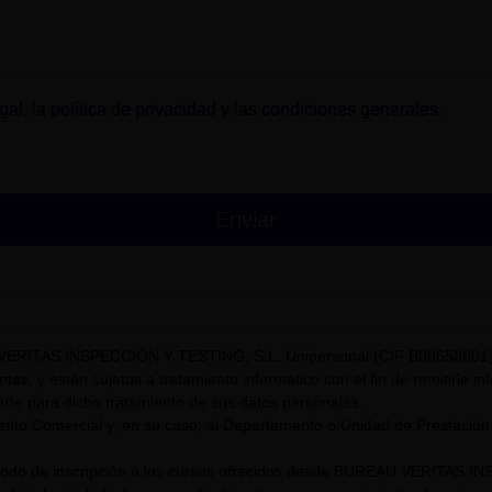
gal
, la
política de privacidad
y las
condiciones generales
.
VERITAS INSPECCIÓN Y TESTING, S.L. Unipersonal (CIF B08658601) t
itas, y están sujetos a tratamiento informático con el fin de remitirle i
rte para dicho tratamiento de sus datos personales.
nto Comercial y, en su caso, al Departamento o Unidad de Prestación
riodo de inscripción a los cursos ofrecidos desde BUREAU VERITAS I