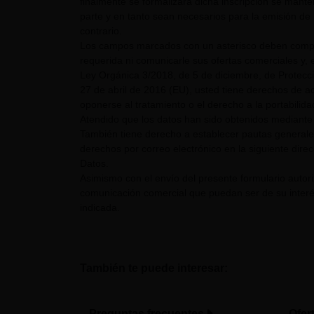
finalmente se formalizara dicha inscripción se mant
parte y en tanto sean necesarios para la emisión de 
contrario.
Los campos marcados con un asterisco deben comple
requerida ni comunicarle sus ofertas comerciales y, e
Ley Orgánica 3/2018, de 5 de diciembre, de Protecc
27 de abril de 2016 (EU), usted tiene derechos de acc
oponerse al tratamiento o el derecho a la portabilid
Atendido que los datos han sido obtenidos mediante 
También tiene derecho a establecer pautas generale
derechos por correo electrónico en la siguiente dire
Datos.
Asimismo con el envío del presente formulario auto
comunicación comercial que puedan ser de su interés
indicada.
También te puede interesar:
Preguntas frecuentes
Ofer