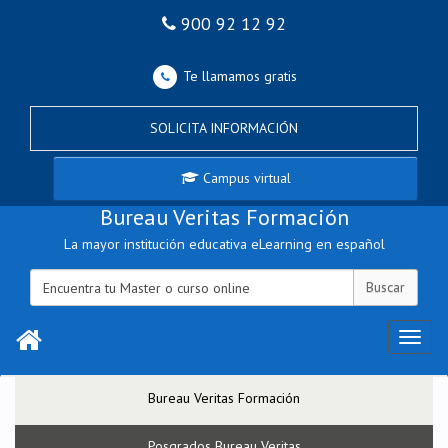
900 92 12 92
Te llamamos gratis
ERS
SOLICITA INFORMACIÓN
TOS Y PROGRAMAS
Campus virtual
IORES
Bureau Veritas Formación
ZCANOS
La mayor institución educativa eLearning en español
UCATIVA
NOS
ACTO
Menú
Bureau Veritas Formación
Posgrados Bureau Veritas