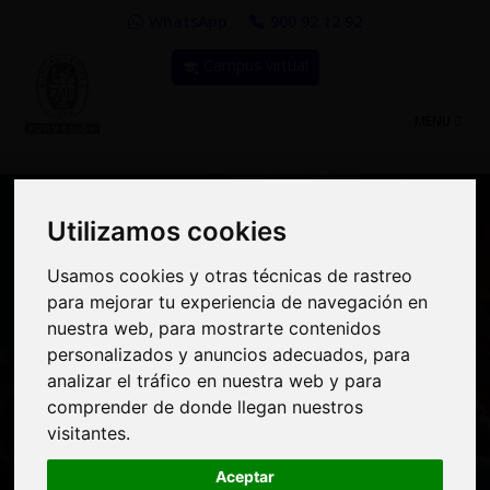
WhatsApp
900 92 12 92
Campus virtual
TOGGLE
MENU
NAVIGATIO
Utilizamos cookies
Utilizamos cookies
Usamos cookies y otras técnicas de rastreo
Usamos cookies y otras técnicas de rastreo
Curso: Cálculo mecánico
para mejorar tu experiencia de navegación en
para mejorar tu experiencia de navegación en
de Líneas de Alta
nuestra web, para mostrarte contenidos
nuestra web, para mostrarte contenidos
personalizados y anuncios adecuados, para
personalizados y anuncios adecuados, para
Tensión. Cálculo de
analizar el tráfico en nuestra web y para
analizar el tráfico en nuestra web y para
apoyos. Hipótesis de
comprender de donde llegan nuestros
comprender de donde llegan nuestros
visitantes.
visitantes.
esfuerzos
Aceptar
Aceptar