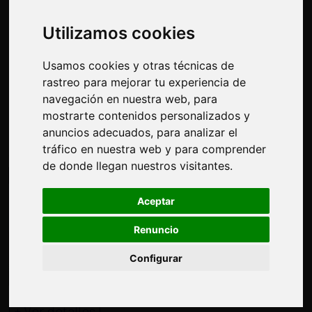
Inicio
Oferta Formativa
Cursos Logística y Transporte
Utilizamos cookies
Utilizamos cookies
LOGÍSTICA Y TRANSPORTE
Usamos cookies y otras técnicas de
Usamos cookies y otras técnicas de
rastreo para mejorar tu experiencia de
rastreo para mejorar tu experiencia de
Cursos online de transporte terrestre y naval,
navegación en nuestra web, para
navegación en nuestra web, para
distribución de mercancías y comercio
mostrarte contenidos personalizados y
mostrarte contenidos personalizados y
internacional, Incoterms y cadena de
anuncios adecuados, para analizar el
anuncios adecuados, para analizar el
suministros. ISO 28000.
tráfico en nuestra web y para comprender
tráfico en nuestra web y para comprender
de donde llegan nuestros visitantes.
de donde llegan nuestros visitantes.
Presencial
Aceptar
Aceptar
Renuncio
Renuncio
Configurar
Configurar
Cómo Aplicar El Nuevo Incoterms 2020
[+ Ver detalles]