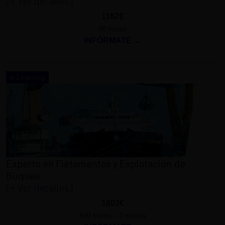
[+ Ver detalles]
1162€
88 horas
INFÓRMATE →
e-Learning
Experto en Fletamentos y Explotación de
Buques
[+ Ver detalles]
1603€
100 horas – 2 meses