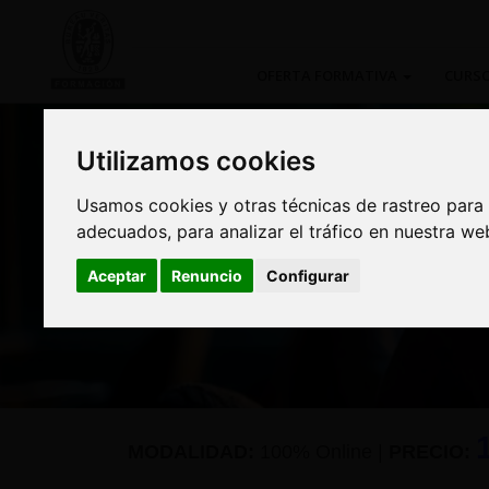
OFERTA FORMATIVA
CURSO
Utilizamos cookies
Utilizamos cookies
Usamos cookies y otras técnicas de rastreo para
Usamos cookies y otras técnicas de rastreo para
adecuados, para analizar el tráfico en nuestra w
adecuados, para analizar el tráfico en nuestra w
Curso: Conceptos bás
Aceptar
Aceptar
Renuncio
Renuncio
Configurar
Configurar
MODALIDAD:
100% Online
|
PRECIO: