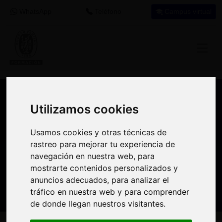
WhatsApp
Teléfono
Campus virtual
Recomendación de programa
Utilizamos cookies
Utilizamos cookies
formativo
Usamos cookies y otras técnicas de
Usamos cookies y otras técnicas de
rastreo para mejorar tu experiencia de
rastreo para mejorar tu experiencia de
Si encuentras este programa interesante
navegación en nuestra web, para
navegación en nuestra web, para
para tu desarrollo profesional tal vez puedas
mostrarte contenidos personalizados y
mostrarte contenidos personalizados y
aprovechar el crédito destinado a
anuncios adecuados, para analizar el
anuncios adecuados, para analizar el
formación en tu empresa
para realizarlo.
tráfico en nuestra web y para comprender
tráfico en nuestra web y para comprender
de donde llegan nuestros visitantes.
de donde llegan nuestros visitantes.