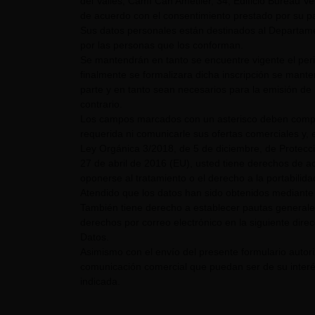
del Vallès, Camí Can Ametller, 34, Edificio Bureau Ver
de acuerdo con el consentimiento prestado por su pa
Sus datos personales están destinados al Departame
por las personas que los conforman.
Se mantendrán en tanto se encuentre vigente el pe
finalmente se formalizara dicha inscripción se mant
parte y en tanto sean necesarios para la emisión de 
contrario.
Los campos marcados con un asterisco deben comple
requerida ni comunicarle sus ofertas comerciales y, e
Ley Orgánica 3/2018, de 5 de diciembre, de Protecc
27 de abril de 2016 (EU), usted tiene derechos de acc
oponerse al tratamiento o el derecho a la portabilid
Atendido que los datos han sido obtenidos mediante 
También tiene derecho a establecer pautas generale
derechos por correo electrónico en la siguiente dire
Datos.
Asimismo con el envío del presente formulario auto
comunicación comercial que puedan ser de su interés
indicada.