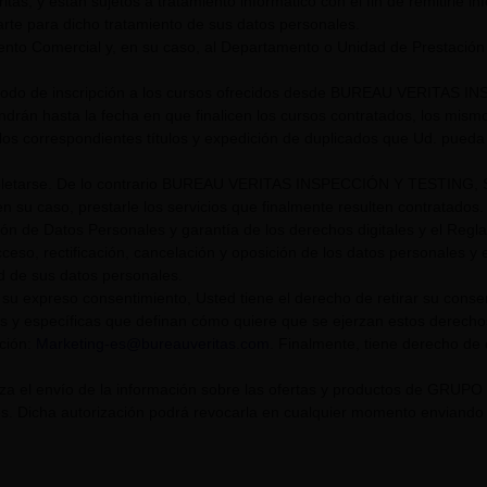
itas, y están sujetos a tratamiento informático con el fin de remitirle i
rte para dicho tratamiento de sus datos personales.
nto Comercial y, en su caso, al Departamento o Unidad de Prestación
riodo de inscripción a los cursos ofrecidos desde BUREAU VERITAS I
endrán hasta la fecha en que finalicen los cursos contratados, los mis
los correspondientes títulos y expedición de duplicados que Ud. pueda s
tarse. De lo contrario BUREAU VERITAS INSPECCIÓN Y TESTING, S.L. U
n su caso, prestarle los servicios que finalmente resulten contratados.
ión de Datos Personales y garantía de los derechos digitales y el Re
eso, rectificación, cancelación y oposición de los datos personales y el
ad de sus datos personales.
su expreso consentimiento, Usted tiene el derecho de retirar su cons
s y específicas que definan cómo quiere que se ejerzan estos derech
cción:
Marketing-es@bureauveritas.com
. Finalmente, tiene derecho de
riza el envío de la información sobre las ofertas y productos de GR
. Dicha autorización podrá revocarla en cualquier momento enviando un