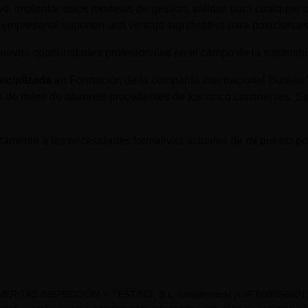
, implantar estos modelos de gestión, válidos para cualquier
r empresarial suponen una ventaja significativa para posicionar
uevas oportunidades profesionales en el campo de la sostenibi
ecializada
en Formación de la compañía internacional Bureau V
 de miles de alumnos procedentes de los cinco continentes. Se
amente a las necesidades formativas actuales de mi puesto por
VERITAS INSPECCIÓN Y TESTING, S.L. Unipersonal (CIF B08658601) t