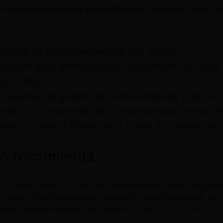
y tiene una
duración de
45+45+30 horas - 9 meses
. Estos son
 sistema de gestión ambiental ISO 14001.
 gestión de la energía según el estándar ISO 5000
 ISO 19011.
os sistemas de gestión de medio ambiente y de la e
limático y comprender las consecuencias de sus ef
evar a cabo el cálculo de la huella de carbono de
lo recomienda:
a un punto crítico, en el que las organizaciones deben actuar b
mos años se han desarrollado modelos de gestión ambiental, efici
onales, como por ejemplo las normas ISO 14001, ISO 50001, IS