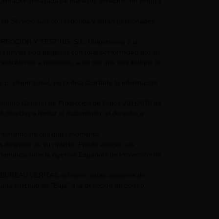
nformación detallada de nuestros servicios, en virtud y
 de Servicio que corresponda y serán gestionados
NSPECCIÓN Y TESTING, S.L. Unipersonal y si
mos hayan sido pagados con total conformidad por su
olicitarnos a posteriori, a no ser que nos indique lo
nipersonal, no podría facilitarle la información
glamento General de Protección de Datos 2016/679 de
 derecho a limitar el tratamiento, el derecho a
entimiento en cualquier momento.
os después de su muerte. Puede ejercer sus
 denuncia ante la Agencia Española de Protección de
UPO BUREAU VERITAS así como otras acciones de
a solicitud de "Baja" a la dirección de correo