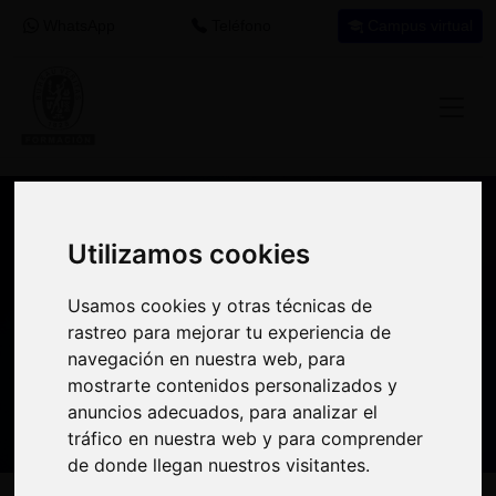
WhatsApp
Teléfono
Campus virtual
Recomendación de programa
Utilizamos cookies
Utilizamos cookies
formativo
Usamos cookies y otras técnicas de
Usamos cookies y otras técnicas de
Si encuentras este programa interesante
rastreo para mejorar tu experiencia de
rastreo para mejorar tu experiencia de
para tu desarrollo profesional tal vez puedas
navegación en nuestra web, para
navegación en nuestra web, para
aprovechar el crédito destinado a
mostrarte contenidos personalizados y
mostrarte contenidos personalizados y
formación en tu empresa
para realizarlo.
anuncios adecuados, para analizar el
anuncios adecuados, para analizar el
tráfico en nuestra web y para comprender
tráfico en nuestra web y para comprender
de donde llegan nuestros visitantes.
de donde llegan nuestros visitantes.