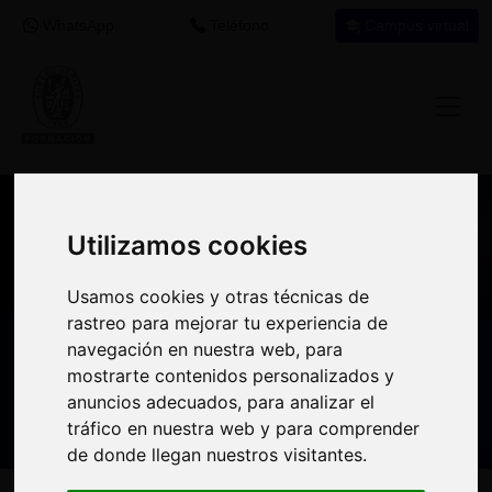
WhatsApp
Teléfono
Campus virtual
Recomendación de programa
Utilizamos cookies
Utilizamos cookies
formativo
Usamos cookies y otras técnicas de
Usamos cookies y otras técnicas de
rastreo para mejorar tu experiencia de
rastreo para mejorar tu experiencia de
Si encuentras este programa interesante
navegación en nuestra web, para
navegación en nuestra web, para
para tu desarrollo profesional tal vez puedas
mostrarte contenidos personalizados y
mostrarte contenidos personalizados y
aprovechar el crédito destinado a
anuncios adecuados, para analizar el
anuncios adecuados, para analizar el
formación en tu empresa
para realizarlo.
tráfico en nuestra web y para comprender
tráfico en nuestra web y para comprender
de donde llegan nuestros visitantes.
de donde llegan nuestros visitantes.