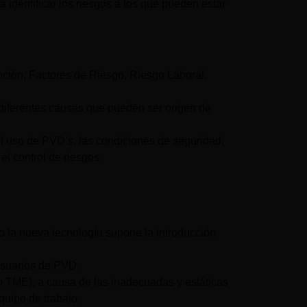
 identificar los riesgos a los que pueden estar
ción, Factores de Riesgo, Riesgo Laboral,
s diferentes causas que pueden ser origen de
del uso de PVD’s, las condiciones de seguridad,
l control de riesgos.
o la nueva tecnología supone la introducción
 usuarios de PVD.
(o TME), a causa de las inadecuadas y estáticas
uipo de trabajo.