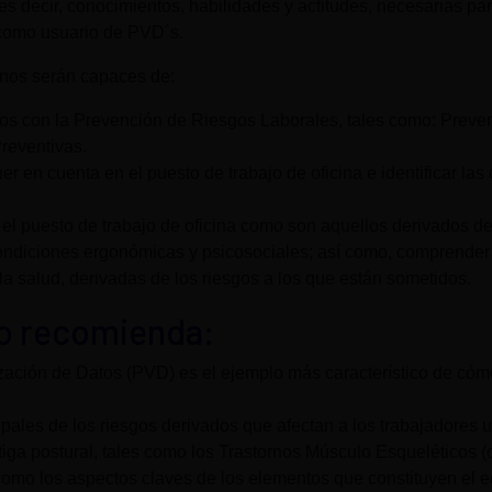
 decir, conocimientos, habilidades y actitudes, necesarias para
 como usuario de PVD´s.
mnos serán capaces de:
os con la Prevención de Riesgos Laborales, tales como: Preven
reventivas.
r en cuenta en el puesto de trabajo de oficina e identificar la
en el puesto de trabajo de oficina como son aquellos derivados 
ondiciones ergonómicas y psicosociales; así como, comprender e
a salud, derivadas de los riesgos a los que están sometidos.
lo recomienda:
ización de Datos (PVD) es el ejemplo más característico de cóm
cipales de los riesgos derivados que afectan a los trabajadores
tiga postural, tales como los Trastornos Músculo Esqueléticos 
mo los aspectos claves de los elementos que constituyen el eq