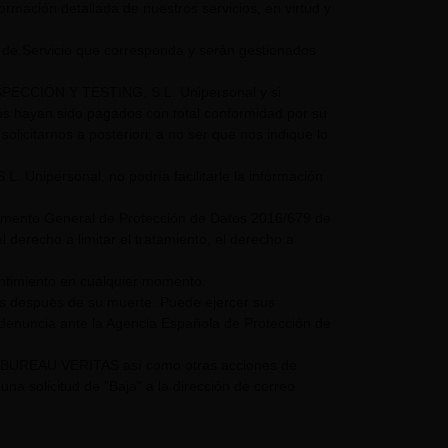
nformación detallada de nuestros servicios, en virtud y
 de Servicio que corresponda y serán gestionados
NSPECCIÓN Y TESTING, S.L. Unipersonal y si
mos hayan sido pagados con total conformidad por su
olicitarnos a posteriori, a no ser que nos indique lo
nipersonal, no podría facilitarle la información
glamento General de Protección de Datos 2016/679 de
 derecho a limitar el tratamiento, el derecho a
entimiento en cualquier momento.
os después de su muerte. Puede ejercer sus
 denuncia ante la Agencia Española de Protección de
UPO BUREAU VERITAS así como otras acciones de
a solicitud de "Baja" a la dirección de correo