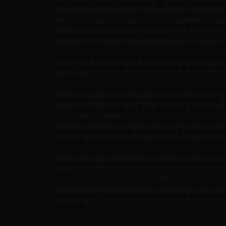
del Vallès, Camí Can Ametller, 34, Edificio Bureau Ver
de acuerdo con el consentimiento prestado por su pa
Sus datos personales están destinados al Departame
por las personas que los conforman.
Se mantendrán en tanto se encuentre vigente el pe
finalmente se formalizara dicha inscripción se mant
parte y en tanto sean necesarios para la emisión de 
contrario.
Los campos marcados con un asterisco deben comple
requerida ni comunicarle sus ofertas comerciales y, e
Ley Orgánica 3/2018, de 5 de diciembre, de Protecc
27 de abril de 2016 (EU), usted tiene derechos de acc
oponerse al tratamiento o el derecho a la portabilid
Atendido que los datos han sido obtenidos mediante 
También tiene derecho a establecer pautas generale
derechos por correo electrónico en la siguiente dire
Datos.
Asimismo con el envío del presente formulario auto
comunicación comercial que puedan ser de su interés
indicada.