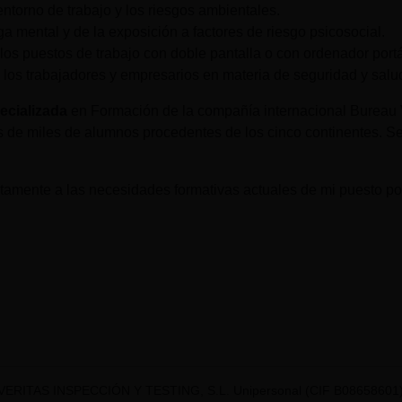
 entorno de trabajo y los riesgos ambientales.
a mental y de la exposición a factores de riesgo psicosocial.
los puestos de trabajo con doble pantalla o con ordenador portát
los trabajadores y empresarios en materia de seguridad y salud
ecializada
en Formación de la compañía internacional Bureau V
 de miles de alumnos procedentes de los cinco continentes. Se
amente a las necesidades formativas actuales de mi puesto por
VERITAS INSPECCIÓN Y TESTING, S.L. Unipersonal (CIF B08658601) t