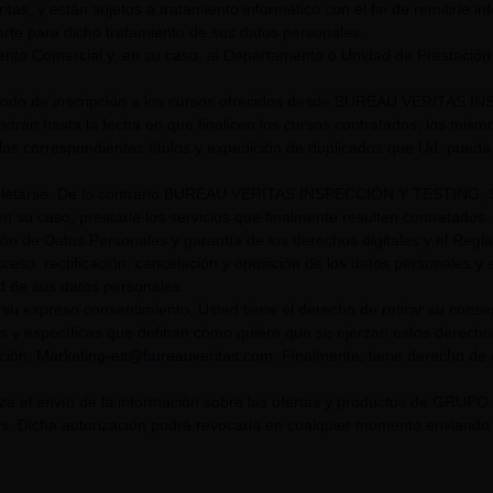
itas, y están sujetos a tratamiento informático con el fin de remitirle i
rte para dicho tratamiento de sus datos personales.
nto Comercial y, en su caso, al Departamento o Unidad de Prestación
riodo de inscripción a los cursos ofrecidos desde BUREAU VERITAS I
endrán hasta la fecha en que finalicen los cursos contratados, los mis
los correspondientes títulos y expedición de duplicados que Ud. pueda s
tarse. De lo contrario BUREAU VERITAS INSPECCIÓN Y TESTING, S.L. U
n su caso, prestarle los servicios que finalmente resulten contratados.
ión de Datos Personales y garantía de los derechos digitales y el Re
eso, rectificación, cancelación y oposición de los datos personales y el
ad de sus datos personales.
su expreso consentimiento, Usted tiene el derecho de retirar su cons
s y específicas que definan cómo quiere que se ejerzan estos derech
cción:
Marketing-es@bureauveritas.com
. Finalmente, tiene derecho de
riza el envío de la información sobre las ofertas y productos de GR
. Dicha autorización podrá revocarla en cualquier momento enviando un