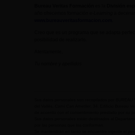
Bureau Veritas Formación
es la
División esp
año ofrecemos formación
e-Learning
a decenas
www.bureauveritasformacion.com
.
Creo que es un programa que se adapta perfect
posibilidad de realizarlo.
Atentamente,
Tu nombre y apellidos
Sus datos personales son recopilados por BUREAU 
del Vallès, Camí Can Ametller, 34, Edificio Bureau Ver
de acuerdo con el consentimiento prestado por su pa
Sus datos personales están destinados al Departame
por las personas que los conforman.
Se mantendrán en tanto se encuentre vigente el pe