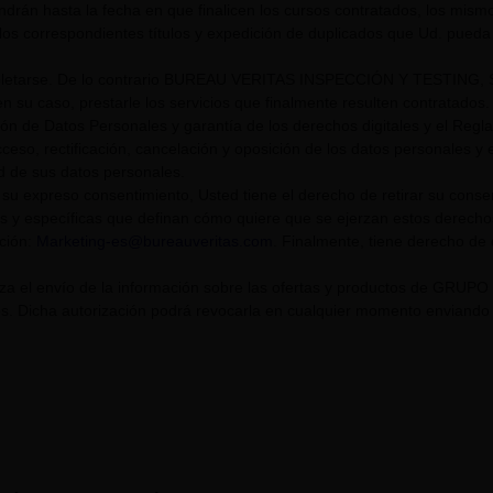
endrán hasta la fecha en que finalicen los cursos contratados, los mis
los correspondientes títulos y expedición de duplicados que Ud. pueda s
tarse. De lo contrario BUREAU VERITAS INSPECCIÓN Y TESTING, S.L. U
n su caso, prestarle los servicios que finalmente resulten contratados.
ión de Datos Personales y garantía de los derechos digitales y el Re
eso, rectificación, cancelación y oposición de los datos personales y el
ad de sus datos personales.
su expreso consentimiento, Usted tiene el derecho de retirar su cons
s y específicas que definan cómo quiere que se ejerzan estos derech
cción:
Marketing-es@bureauveritas.com
. Finalmente, tiene derecho de
riza el envío de la información sobre las ofertas y productos de GR
. Dicha autorización podrá revocarla en cualquier momento enviando un