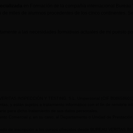
ecializada
en Formación de la compañía internacional Bureau V
 de miles de alumnos procedentes de los cinco continentes. Se
amente a las necesidades formativas actuales de mi puesto por
VERITAS INSPECCIÓN Y TESTING, S.L. Unipersonal (CIF B08658601) t
itas, y están sujetos a tratamiento informático con el fin de remitirle i
rte para dicho tratamiento de sus datos personales.
nto Comercial y, en su caso, al Departamento o Unidad de Prestación
riodo de inscripción a los cursos ofrecidos desde BUREAU VERITAS I