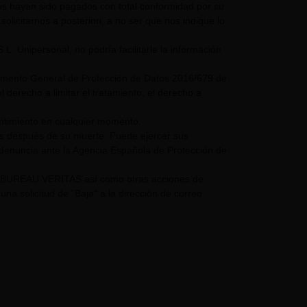
mos hayan sido pagados con total conformidad por su
olicitarnos a posteriori, a no ser que nos indique lo
nipersonal, no podría facilitarle la información
glamento General de Protección de Datos 2016/679 de
 derecho a limitar el tratamiento, el derecho a
entimiento en cualquier momento.
os después de su muerte. Puede ejercer sus
 denuncia ante la Agencia Española de Protección de
UPO BUREAU VERITAS así como otras acciones de
a solicitud de "Baja" a la dirección de correo