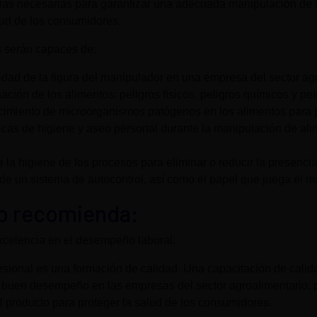
ias necesarias para garantizar una adecuada manipulación de lo
alud de los consumidores.
es serán capaces de:
idad de la figura del manipulador en una empresa del sector ag
nación de los alimentos: peligros físicos, peligros químicos y pel
ecimiento de microorganismos patógenos en los alimentos para p
as de higiene y aseo personal durante la manipulación de alim
 la higiene de los procesos para eliminar o reducir la presencia
 de un sistema de autocontrol, así como el papel que juega el m
lo recomienda:
xcelencia en el desempeño laboral.
fesional es una formación de calidad. Una capacitación de cali
n buen desempeño en las empresas del sector agroalimentario
del producto para proteger la salud de los consumidores.