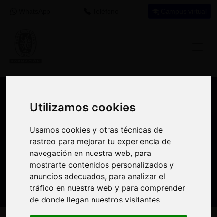
WhatsApp
Teléfono
Campus virtual
Recomendación de programa
Utilizamos cookies
Utilizamos cookies
formativo
Usamos cookies y otras técnicas de
Usamos cookies y otras técnicas de
rastreo para mejorar tu experiencia de
rastreo para mejorar tu experiencia de
Si encuentras este programa interesante
navegación en nuestra web, para
navegación en nuestra web, para
para tu desarrollo profesional tal vez puedas
mostrarte contenidos personalizados y
mostrarte contenidos personalizados y
aprovechar el crédito destinado a
anuncios adecuados, para analizar el
anuncios adecuados, para analizar el
formación en tu empresa
para realizarlo.
tráfico en nuestra web y para comprender
tráfico en nuestra web y para comprender
de donde llegan nuestros visitantes.
de donde llegan nuestros visitantes.