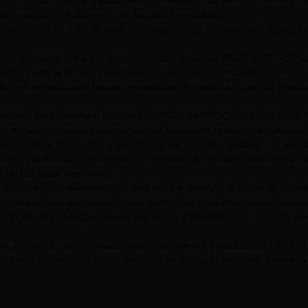
itas, y están sujetos a tratamiento informático con el fin de remitirle i
rte para dicho tratamiento de sus datos personales.
nto Comercial y, en su caso, al Departamento o Unidad de Prestación
riodo de inscripción a los cursos ofrecidos desde BUREAU VERITAS I
endrán hasta la fecha en que finalicen los cursos contratados, los mis
los correspondientes títulos y expedición de duplicados que Ud. pueda s
tarse. De lo contrario BUREAU VERITAS INSPECCIÓN Y TESTING, S.L. U
n su caso, prestarle los servicios que finalmente resulten contratados.
ión de Datos Personales y garantía de los derechos digitales y el Re
eso, rectificación, cancelación y oposición de los datos personales y el
ad de sus datos personales.
su expreso consentimiento, Usted tiene el derecho de retirar su cons
s y específicas que definan cómo quiere que se ejerzan estos derech
cción:
Marketing-es@bureauveritas.com
. Finalmente, tiene derecho de
riza el envío de la información sobre las ofertas y productos de GR
. Dicha autorización podrá revocarla en cualquier momento enviando un