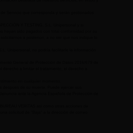
nformación detallada de nuestros servicios, en virtud y
 de Servicio que corresponda y serán gestionados
NSPECCIÓN Y TESTING, S.L. Unipersonal y si
mos hayan sido pagados con total conformidad por su
olicitarnos a posteriori, a no ser que nos indique lo
nipersonal, no podría facilitarle la información
glamento General de Protección de Datos 2016/679 de
 derecho a limitar el tratamiento, el derecho a
entimiento en cualquier momento.
os después de su muerte. Puede ejercer sus
 denuncia ante la Agencia Española de Protección de
UPO BUREAU VERITAS así como otras acciones de
a solicitud de "Baja" a la dirección de correo