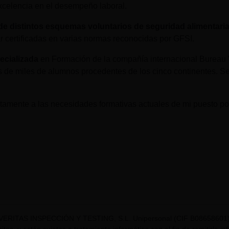
xcelencia en el desempeño laboral.
n de distintos esquemas voluntarios de seguridad alimentari
ar certificadas en varias normas reconocidas por GFSI.
ecializada
en Formación de la compañía internacional Bureau V
 de miles de alumnos procedentes de los cinco continentes. Se
amente a las necesidades formativas actuales de mi puesto por
VERITAS INSPECCIÓN Y TESTING, S.L. Unipersonal (CIF B08658601) t