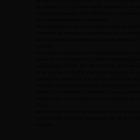
del Vallès, Camí Can Ametller, 34, Edificio Bureau Ver
de acuerdo con el consentimiento prestado por su pa
Sus datos personales están destinados al Departame
por las personas que los conforman.
Se mantendrán en tanto se encuentre vigente el pe
finalmente se formalizara dicha inscripción se mant
parte y en tanto sean necesarios para la emisión de 
contrario.
Los campos marcados con un asterisco deben comple
requerida ni comunicarle sus ofertas comerciales y, e
Ley Orgánica 3/2018, de 5 de diciembre, de Protecc
27 de abril de 2016 (EU), usted tiene derechos de acc
oponerse al tratamiento o el derecho a la portabilid
Atendido que los datos han sido obtenidos mediante 
También tiene derecho a establecer pautas generale
derechos por correo electrónico en la siguiente dire
Datos.
Asimismo con el envío del presente formulario auto
comunicación comercial que puedan ser de su interés
indicada.