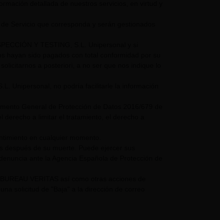
nformación detallada de nuestros servicios, en virtud y
 de Servicio que corresponda y serán gestionados
NSPECCIÓN Y TESTING, S.L. Unipersonal y si
mos hayan sido pagados con total conformidad por su
olicitarnos a posteriori, a no ser que nos indique lo
nipersonal, no podría facilitarle la información
glamento General de Protección de Datos 2016/679 de
 derecho a limitar el tratamiento, el derecho a
entimiento en cualquier momento.
os después de su muerte. Puede ejercer sus
 denuncia ante la Agencia Española de Protección de
UPO BUREAU VERITAS así como otras acciones de
a solicitud de "Baja" a la dirección de correo