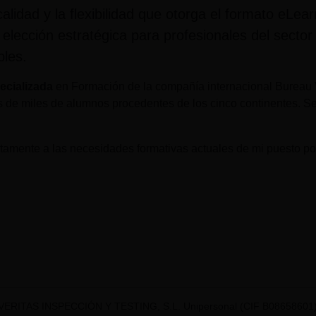
idad y la flexibilidad que otorga el formato eLear
 elección estratégica para profesionales del sect
bles.
ecializada
en Formación de la compañía internacional Bureau V
 de miles de alumnos procedentes de los cinco continentes. Se
amente a las necesidades formativas actuales de mi puesto por
VERITAS INSPECCIÓN Y TESTING, S.L. Unipersonal (CIF B08658601) t