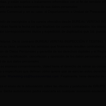
itas, y están sujetos a tratamiento informático con el fin de remitirle i
rte para dicho tratamiento de sus datos personales.
nto Comercial y, en su caso, al Departamento o Unidad de Prestación
riodo de inscripción a los cursos ofrecidos desde BUREAU VERITAS I
endrán hasta la fecha en que finalicen los cursos contratados, los mis
los correspondientes títulos y expedición de duplicados que Ud. pueda s
tarse. De lo contrario BUREAU VERITAS INSPECCIÓN Y TESTING, S.L. U
n su caso, prestarle los servicios que finalmente resulten contratados.
ión de Datos Personales y garantía de los derechos digitales y el Re
eso, rectificación, cancelación y oposición de los datos personales y el
ad de sus datos personales.
su expreso consentimiento, Usted tiene el derecho de retirar su cons
s y específicas que definan cómo quiere que se ejerzan estos derech
cción:
Marketing-es@bureauveritas.com
. Finalmente, tiene derecho de
riza el envío de la información sobre las ofertas y productos de GR
. Dicha autorización podrá revocarla en cualquier momento enviando un