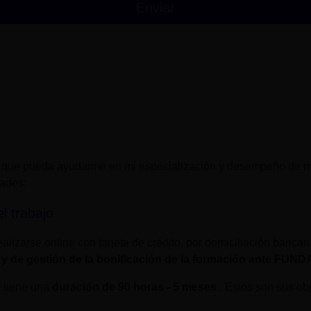
 que pueda ayudarme en mi especialización y desempeño de mi
dades:
l trabajo
alizarse online con tarjeta de crédito, por domiciliación bancar
 y de gestión de la bonificación de la formación ante FUN
y tiene una
duración de
90 horas - 5 meses
. Estos son sus obj