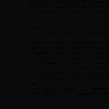
del Vallès, Camí Can Ametller, 34, Edificio Bureau Ver
de acuerdo con el consentimiento prestado por su pa
Sus datos personales están destinados al Departame
por las personas que los conforman.
Se mantendrán en tanto se encuentre vigente el pe
finalmente se formalizara dicha inscripción se mant
parte y en tanto sean necesarios para la emisión de 
contrario.
Los campos marcados con un asterisco deben comple
requerida ni comunicarle sus ofertas comerciales y, e
Ley Orgánica 3/2018, de 5 de diciembre, de Protecc
27 de abril de 2016 (EU), usted tiene derechos de acc
oponerse al tratamiento o el derecho a la portabilid
Atendido que los datos han sido obtenidos mediante 
También tiene derecho a establecer pautas generale
derechos por correo electrónico en la siguiente dire
Datos.
Asimismo con el envío del presente formulario auto
comunicación comercial que puedan ser de su interés
indicada.