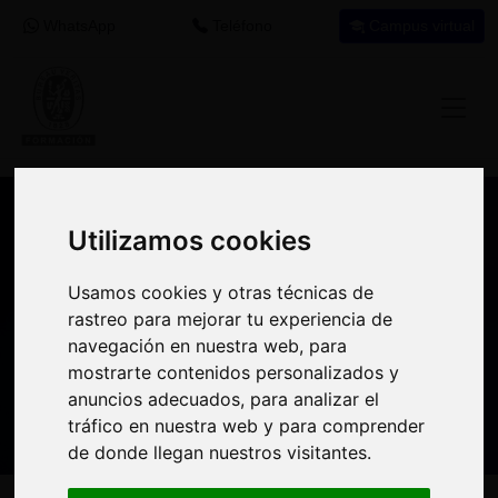
WhatsApp
Teléfono
Campus virtual
Utilizamos cookies
Utilizamos cookies
Recomendación de programa
formativo
Usamos cookies y otras técnicas de
Usamos cookies y otras técnicas de
rastreo para mejorar tu experiencia de
rastreo para mejorar tu experiencia de
Si encuentras este programa interesante
navegación en nuestra web, para
navegación en nuestra web, para
para tu desarrollo profesional tal vez puedas
mostrarte contenidos personalizados y
mostrarte contenidos personalizados y
aprovechar el crédito destinado a
anuncios adecuados, para analizar el
anuncios adecuados, para analizar el
formación en tu empresa
para realizarlo.
tráfico en nuestra web y para comprender
tráfico en nuestra web y para comprender
de donde llegan nuestros visitantes.
de donde llegan nuestros visitantes.