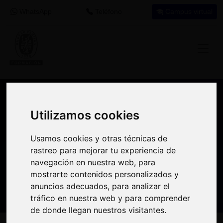
WhatsApp
Teléfono
Campus virtual
Recomendación de programa
Utilizamos cookies
Utilizamos cookies
formativo
Usamos cookies y otras técnicas de
Usamos cookies y otras técnicas de
Si encuentras este programa interesante
rastreo para mejorar tu experiencia de
rastreo para mejorar tu experiencia de
para tu desarrollo profesional tal vez puedas
navegación en nuestra web, para
navegación en nuestra web, para
aprovechar el crédito destinado a
mostrarte contenidos personalizados y
mostrarte contenidos personalizados y
formación en tu empresa
para realizarlo.
anuncios adecuados, para analizar el
anuncios adecuados, para analizar el
tráfico en nuestra web y para comprender
tráfico en nuestra web y para comprender
de donde llegan nuestros visitantes.
de donde llegan nuestros visitantes.