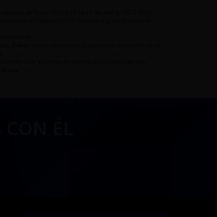
Protección de Datos 2016/679 de 27 de abril de 2016 (EU),
a oponerse al tratamiento o el derecho a la portabilidad de
ier momento.
te. Puede ejercer sus derechos por correo electrónico en la
s.
así como otras acciones de comunicación comercial que
ndicada.
 CON ÉL