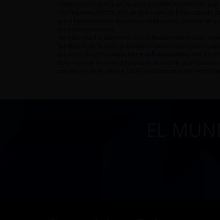
ofertas comerciales y, en su caso, prestarle los servicios que
Ley Orgánica 3/2018, de 5 de diciembre, de Protección de Da
usted tiene derechos de acceso, rectificación, cancelación y 
sus datos personales.
Atendido que los datos han sido obtenidos mediante su expre
También tiene derecho a establecer pautas generales y espe
siguiente dirección:
Marketing-es@bureauveritas.com
. Fina
Asimismo con el envío del presente formulario autoriza el
puedan ser de su interés. Dicha autorización podrá revocarla
EL MUN