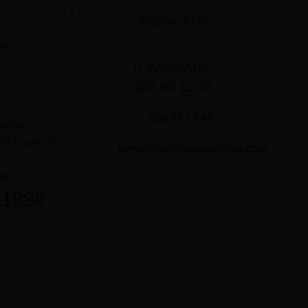
¿Alguna duda?
the
WhatsApp:
647 60 11 37
900 92 12 92
Online
40 hours - 5
formacion@bureauveritas.com
e:
:
1188
€