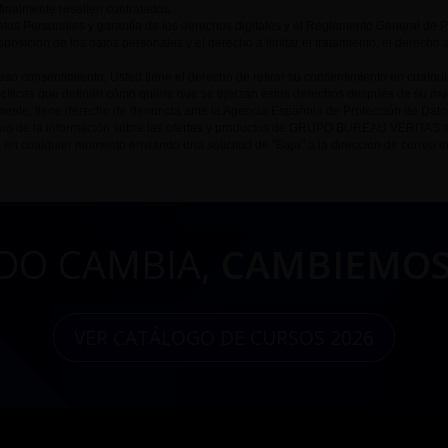
 finalmente resulten contratados.
tos Personales y garantía de los derechos digitales y el Reglamento General de 
oposición de los datos personales y el derecho a limitar el tratamiento, el derecho 
so consentimiento, Usted tiene el derecho de retirar su consentimiento en cualqu
cíficas que definan cómo quiere que se ejerzan estos derechos después de su muer
lmente, tiene derecho de denuncia ante la Agencia Española de Protección de Dato
 envío de la información sobre las ofertas y productos de GRUPO BUREAU VERITAS 
 en cualquier momento enviando una solicitud de "Baja" a la dirección de correo i
DO CAMBIA,
CAMBIEMOS
VER CATÁLOGO DE CURSOS 2026