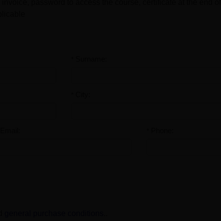
invoice, password to access the course, certificate at the end of
plicable
Surname:
*
City:
*
Email:
Phone:
*
d
general purchase conditions
.
.