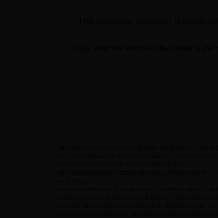
This purchase operation is being car
If you want the invoice to be issued in th
Sus datos personales son recopilados por BUREAU VERITAS 
34, Edificio Bureau Veritas, y están sujetos a tratamiento inf
para dicho tratamiento de sus datos personales.
Sus datos personales están destinados al Departamento Come
conforman.
Se mantendrán en tanto se encuentre vigente el periodo de
inscripción se mantendrán hasta la fecha en que finalicen lo
correspondientes títulos y expedición de duplicados que Ud. p
Los campos marcados con un asterisco deben completarse. D