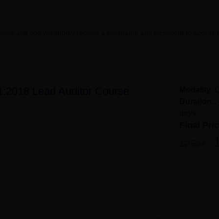
rm below and you will shortly receive a username and password to access 
2018 Lead Auditor Course
Modality
: 
Duration:
:
days
Final Pric
1250
€