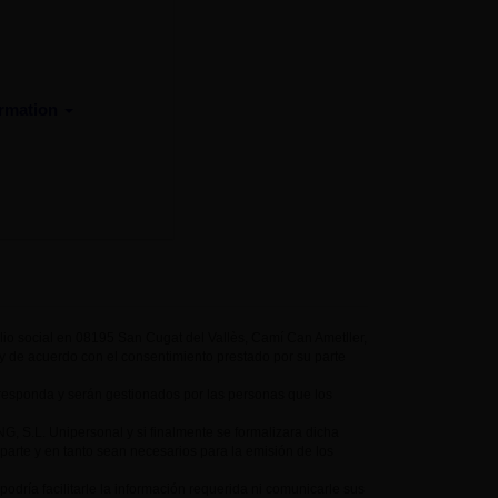
formation
 social en 08195 San Cugat del Vallès, Camí Can Ametller,
ud y de acuerdo con el consentimiento prestado por su parte
responda y serán gestionados por las personas que los
 S.L. Unipersonal y si finalmente se formalizara dicha
parte y en tanto sean necesarios para la emisión de los
a facilitarle la información requerida ni comunicarle sus