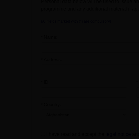
Personal data below will be used to issue an 
programme and any additional material if ap
(All fields marked with (*) are compulsory)
Name:
*
Address:
*
ID:
*
*
Country:
*
I have read and accept the
legal notice
an