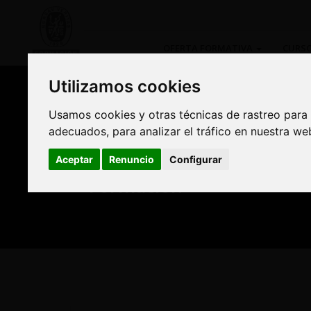
OFERTA FORMATIVA
CURSO
Utilizamos cookies
Utilizamos cookies
Usamos cookies y otras técnicas de rastreo para
Usamos cookies y otras técnicas de rastreo para
adecuados, para analizar el tráfico en nuestra w
adecuados, para analizar el tráfico en nuestra w
Compra Online y benefí
Aceptar
Aceptar
Renuncio
Renuncio
Configurar
Configurar
Formación