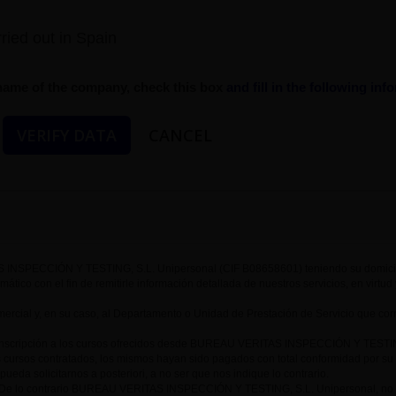
ried out in Spain
e name of the company, check this box
and fill in the following in
INSPECCIÓN Y TESTING, S.L. Unipersonal (CIF B08658601) teniendo su domicilio
ormático con el fin de remitirle información detallada de nuestros servicios, en virt
rcial y, en su caso, al Departamento o Unidad de Prestación de Servicio que cor
 inscripción a los cursos ofrecidos desde BUREAU VERITAS INSPECCIÓN Y TESTING,
s cursos contratados, los mismos hayan sido pagados con total conformidad por su 
ueda solicitarnos a posteriori, a no ser que nos indique lo contrario.
e lo contrario BUREAU VERITAS INSPECCIÓN Y TESTING, S.L. Unipersonal, no podrí