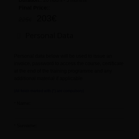
Duration:
:
20 hours - 3 months
Final Price:
:
203
€
225
€
Personal Data
Personal data below will be used to issue an
invoice, password to access the course, certificate
at the end of the training programme and any
additional material if applicable
(All fields marked with (*) are compulsory)
Name:
*
Surname:
*