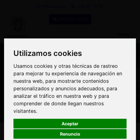
WhatsApp
900 92 12 92
Campus virtual
TOGGLE
MENU
NAVIGATIO
Utilizamos cookies
Utilizamos cookies
Usamos cookies y otras técnicas de rastreo
Usamos cookies y otras técnicas de rastreo
Compra Online y
para mejorar tu experiencia de navegación en
para mejorar tu experiencia de navegación en
benefíciate de importantes
nuestra web, para mostrarte contenidos
nuestra web, para mostrarte contenidos
personalizados y anuncios adecuados, para
personalizados y anuncios adecuados, para
descuentos | Bureau
analizar el tráfico en nuestra web y para
analizar el tráfico en nuestra web y para
Veritas Formación
comprender de donde llegan nuestros
comprender de donde llegan nuestros
visitantes.
visitantes.
Aceptar
Aceptar
Renuncio
Renuncio