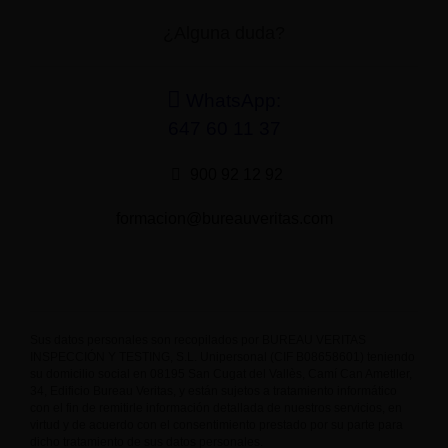
¿Alguna duda?
WhatsApp:
647 60 11 37
900 92 12 92
formacion@bureauveritas.com
Sus datos personales son recopilados por BUREAU VERITAS
INSPECCIÓN Y TESTING, S.L. Unipersonal (CIF B08658601) teniendo
su domicilio social en 08195 San Cugat del Vallès, Camí Can Ametller,
34, Edificio Bureau Veritas, y están sujetos a tratamiento informático
con el fin de remitirle información detallada de nuestros servicios, en
virtud y de acuerdo con el consentimiento prestado por su parte para
dicho tratamiento de sus datos personales.