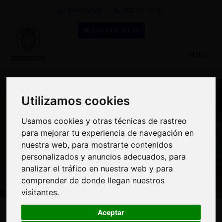
WhatsApp
900 92 12 92
Campus virtual
TOGGLE
MENU
NAVIGATIO
Utilizamos cookies
Utilizamos cookies
Usamos cookies y otras técnicas de rastreo
Usamos cookies y otras técnicas de rastreo
Curso: Sistemas de
para mejorar tu experiencia de navegación en
para mejorar tu experiencia de navegación en
nuestra web, para mostrarte contenidos
nuestra web, para mostrarte contenidos
Gestión de Activos ISO
personalizados y anuncios adecuados, para
personalizados y anuncios adecuados, para
55001:2015
analizar el tráfico en nuestra web y para
analizar el tráfico en nuestra web y para
comprender de donde llegan nuestros
comprender de donde llegan nuestros
visitantes.
visitantes.
Aceptar
Aceptar
285€
MODALIDAD:
100% Online
|
PRECIO: