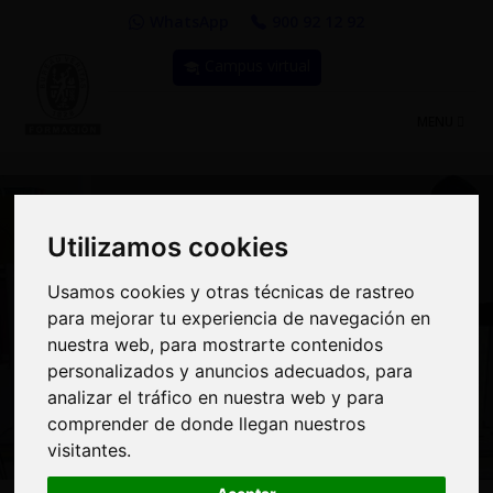
WhatsApp
900 92 12 92
Campus virtual
TOGGLE
MENU
NAVIGATIO
Utilizamos cookies
Utilizamos cookies
Curso: Auditor Interno
Usamos cookies y otras técnicas de rastreo
Usamos cookies y otras técnicas de rastreo
para mejorar tu experiencia de navegación en
para mejorar tu experiencia de navegación en
de Sistemas de Gestión
nuestra web, para mostrarte contenidos
nuestra web, para mostrarte contenidos
de Proyectos (SGP)
personalizados y anuncios adecuados, para
personalizados y anuncios adecuados, para
analizar el tráfico en nuestra web y para
analizar el tráfico en nuestra web y para
según ISO 21502:2020
comprender de donde llegan nuestros
comprender de donde llegan nuestros
visitantes.
visitantes.