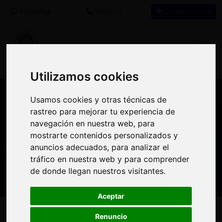
WhatsApp
Teléfono
Campus virtual
Utilizamos cookies
Utilizamos cookies
Usamos cookies y otras técnicas de
Usamos cookies y otras técnicas de
Nuestros asesores resuelven tus dudas
rastreo para mejorar tu experiencia de
rastreo para mejorar tu experiencia de
sobre nuestro catálogo de cursos
navegación en nuestra web, para
navegación en nuestra web, para
mostrarte contenidos personalizados y
mostrarte contenidos personalizados y
Estamos aquí para
anuncios adecuados, para analizar el
anuncios adecuados, para analizar el
900 92 12
647 60 11
ayudarte:
tráfico en nuestra web y para comprender
tráfico en nuestra web y para comprender
92
37
de donde llegan nuestros visitantes.
de donde llegan nuestros visitantes.
Aceptar
Aceptar
Inicio
Oferta Formativa
Solicita más información
Renuncio
Renuncio