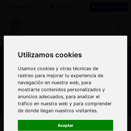
WhatsApp
Teléfono
Campus virtual
Utilizamos cookies
Utilizamos cookies
Nuestros asesores resuelven tus dudas
Usamos cookies y otras técnicas de
Usamos cookies y otras técnicas de
sobre nuestro catálogo de cursos
rastreo para mejorar tu experiencia de
rastreo para mejorar tu experiencia de
navegación en nuestra web, para
navegación en nuestra web, para
Estamos aquí para
900 92 12
647 60 11
mostrarte contenidos personalizados y
mostrarte contenidos personalizados y
ayudarte:
92
37
anuncios adecuados, para analizar el
anuncios adecuados, para analizar el
tráfico en nuestra web y para comprender
tráfico en nuestra web y para comprender
de donde llegan nuestros visitantes.
de donde llegan nuestros visitantes.
Inicio
Oferta Formativa
Solicita más información
Aceptar
Aceptar