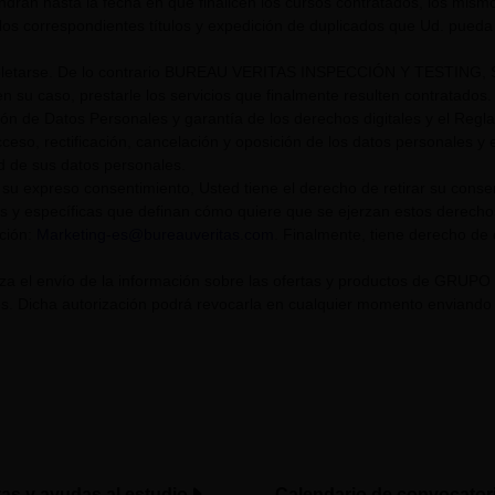
endrán hasta la fecha en que finalicen los cursos contratados, los mis
los correspondientes títulos y expedición de duplicados que Ud. pueda s
tarse. De lo contrario BUREAU VERITAS INSPECCIÓN Y TESTING, S.L. U
n su caso, prestarle los servicios que finalmente resulten contratados.
ión de Datos Personales y garantía de los derechos digitales y el Re
eso, rectificación, cancelación y oposición de los datos personales y el
ad de sus datos personales.
su expreso consentimiento, Usted tiene el derecho de retirar su cons
s y específicas que definan cómo quiere que se ejerzan estos derech
cción:
Marketing-es@bureauveritas.com
. Finalmente, tiene derecho de
riza el envío de la información sobre las ofertas y productos de GR
. Dicha autorización podrá revocarla en cualquier momento enviando un
tas y ayudas al estudio
Calendario de convocator