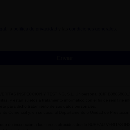
gal
, la
política de privacidad
y las
condiciones generales
.
VERITAS INSPECCIÓN Y TESTING, S.L. Unipersonal (CIF B08658601) t
itas, y están sujetos a tratamiento informático con el fin de remitirle i
rte para dicho tratamiento de sus datos personales.
nto Comercial y, en su caso, al Departamento o Unidad de Prestación
riodo de inscripción a los cursos ofrecidos desde BUREAU VERITAS I