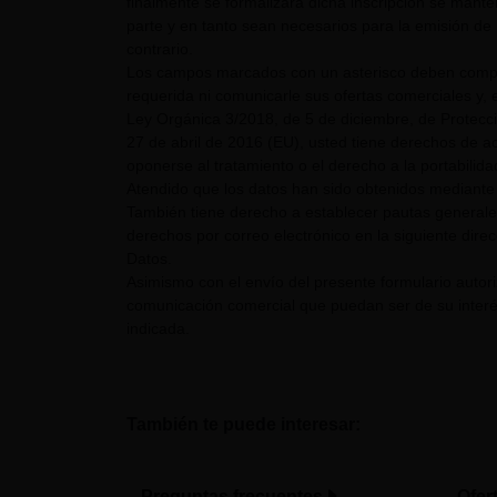
finalmente se formalizara dicha inscripción se mant
parte y en tanto sean necesarios para la emisión de 
contrario.
Los campos marcados con un asterisco deben comple
requerida ni comunicarle sus ofertas comerciales y, e
Ley Orgánica 3/2018, de 5 de diciembre, de Protecc
27 de abril de 2016 (EU), usted tiene derechos de acc
oponerse al tratamiento o el derecho a la portabilid
Atendido que los datos han sido obtenidos mediante 
También tiene derecho a establecer pautas generale
derechos por correo electrónico en la siguiente dire
Datos.
Asimismo con el envío del presente formulario auto
comunicación comercial que puedan ser de su interés
indicada.
También te puede interesar:
Preguntas frecuentes
Ofer