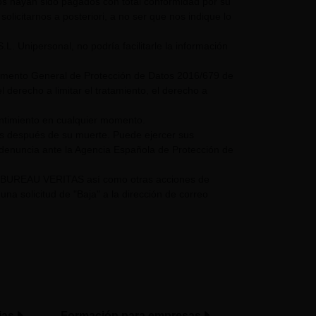
mos hayan sido pagados con total conformidad por su
olicitarnos a posteriori, a no ser que nos indique lo
nipersonal, no podría facilitarle la información
glamento General de Protección de Datos 2016/679 de
 derecho a limitar el tratamiento, el derecho a
entimiento en cualquier momento.
os después de su muerte. Puede ejercer sus
 denuncia ante la Agencia Española de Protección de
UPO BUREAU VERITAS así como otras acciones de
a solicitud de "Baja" a la dirección de correo
ias
Formación para empresas