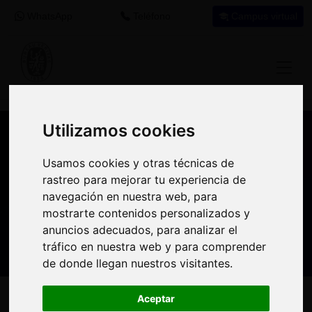
WhatsApp
Teléfono
Campus virtual
Utilizamos cookies
Utilizamos cookies
Nuestros asesores resuelven tus dudas
Usamos cookies y otras técnicas de
Usamos cookies y otras técnicas de
sobre nuestro catálogo de cursos
rastreo para mejorar tu experiencia de
rastreo para mejorar tu experiencia de
navegación en nuestra web, para
navegación en nuestra web, para
Estamos aquí para
900 92 12
647 60 11
mostrarte contenidos personalizados y
mostrarte contenidos personalizados y
ayudarte:
92
37
anuncios adecuados, para analizar el
anuncios adecuados, para analizar el
tráfico en nuestra web y para comprender
tráfico en nuestra web y para comprender
de donde llegan nuestros visitantes.
de donde llegan nuestros visitantes.
Inicio
Oferta Formativa
Solicita más información
Aceptar
Aceptar