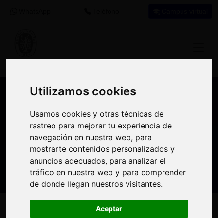
WhatsApp
Teléfono
Campus virtual
Utilizamos cookies
Utilizamos cookies
Nuestros asesores resuelven tus dudas
Usamos cookies y otras técnicas de
Usamos cookies y otras técnicas de
sobre nuestro catálogo de cursos
rastreo para mejorar tu experiencia de
rastreo para mejorar tu experiencia de
navegación en nuestra web, para
navegación en nuestra web, para
Estamos aquí para
900 92 12
647 60 11
mostrarte contenidos personalizados y
mostrarte contenidos personalizados y
ayudarte:
92
37
anuncios adecuados, para analizar el
anuncios adecuados, para analizar el
tráfico en nuestra web y para comprender
tráfico en nuestra web y para comprender
de donde llegan nuestros visitantes.
de donde llegan nuestros visitantes.
Inicio
Oferta Formativa
Solicita más información
Aceptar
Aceptar