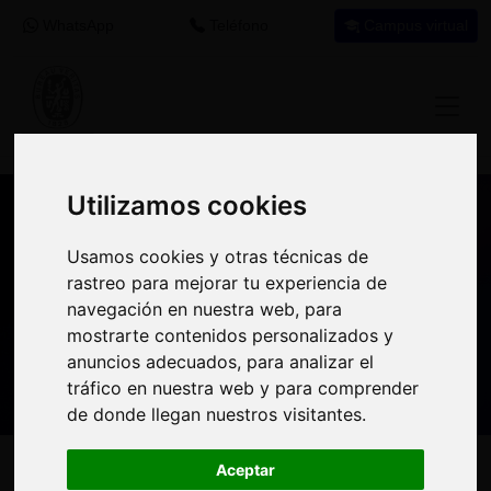
WhatsApp
Teléfono
Campus virtual
Utilizamos cookies
Utilizamos cookies
Nuestros asesores resuelven tus dudas
Usamos cookies y otras técnicas de
Usamos cookies y otras técnicas de
sobre nuestro catálogo de cursos
rastreo para mejorar tu experiencia de
rastreo para mejorar tu experiencia de
navegación en nuestra web, para
navegación en nuestra web, para
Estamos aquí para
900 92 12
647 60 11
mostrarte contenidos personalizados y
mostrarte contenidos personalizados y
ayudarte:
92
37
anuncios adecuados, para analizar el
anuncios adecuados, para analizar el
tráfico en nuestra web y para comprender
tráfico en nuestra web y para comprender
de donde llegan nuestros visitantes.
de donde llegan nuestros visitantes.
Inicio
Oferta Formativa
Solicita más información
Aceptar
Aceptar