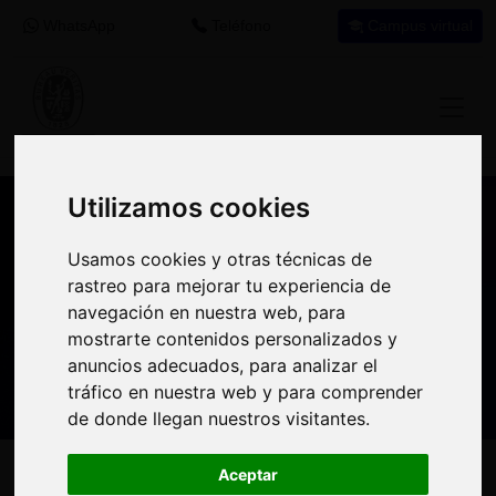
WhatsApp
Teléfono
Campus virtual
Utilizamos cookies
Utilizamos cookies
Nuestros asesores resuelven tus dudas
Usamos cookies y otras técnicas de
Usamos cookies y otras técnicas de
sobre nuestro catálogo de cursos
rastreo para mejorar tu experiencia de
rastreo para mejorar tu experiencia de
navegación en nuestra web, para
navegación en nuestra web, para
Estamos aquí para
900 92 12
647 60 11
mostrarte contenidos personalizados y
mostrarte contenidos personalizados y
ayudarte:
92
37
anuncios adecuados, para analizar el
anuncios adecuados, para analizar el
tráfico en nuestra web y para comprender
tráfico en nuestra web y para comprender
de donde llegan nuestros visitantes.
de donde llegan nuestros visitantes.
Inicio
Oferta Formativa
Solicita más información
Aceptar
Aceptar