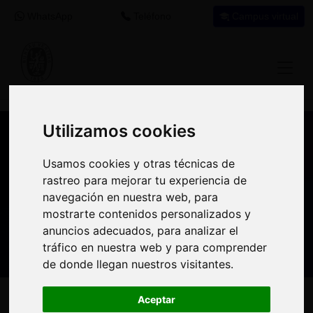
WhatsApp
Teléfono
Campus virtual
Utilizamos cookies
Utilizamos cookies
Nuestros asesores resuelven tus dudas
Usamos cookies y otras técnicas de
Usamos cookies y otras técnicas de
sobre nuestro catálogo de cursos
rastreo para mejorar tu experiencia de
rastreo para mejorar tu experiencia de
navegación en nuestra web, para
navegación en nuestra web, para
Estamos aquí para
900 92 12
647 60 11
mostrarte contenidos personalizados y
mostrarte contenidos personalizados y
ayudarte:
92
37
anuncios adecuados, para analizar el
anuncios adecuados, para analizar el
tráfico en nuestra web y para comprender
tráfico en nuestra web y para comprender
de donde llegan nuestros visitantes.
de donde llegan nuestros visitantes.
Inicio
Oferta Formativa
Solicita más información
Aceptar
Aceptar