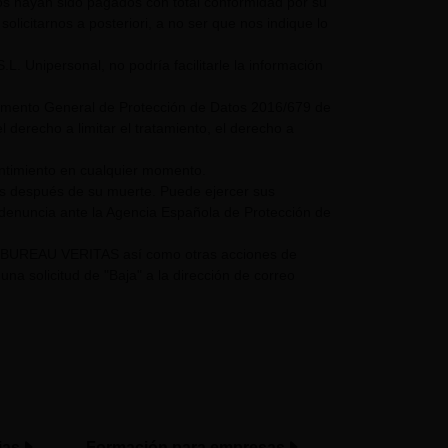
mos hayan sido pagados con total conformidad por su
olicitarnos a posteriori, a no ser que nos indique lo
nipersonal, no podría facilitarle la información
glamento General de Protección de Datos 2016/679 de
 derecho a limitar el tratamiento, el derecho a
entimiento en cualquier momento.
os después de su muerte. Puede ejercer sus
 denuncia ante la Agencia Española de Protección de
UPO BUREAU VERITAS así como otras acciones de
a solicitud de "Baja" a la dirección de correo
ias
Formación para empresas