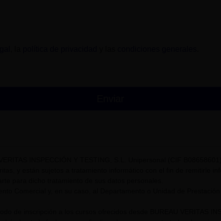
gal
, la
política de privacidad
y las
condiciones generales
.
VERITAS INSPECCIÓN Y TESTING, S.L. Unipersonal (CIF B08658601) t
itas, y están sujetos a tratamiento informático con el fin de remitirle i
rte para dicho tratamiento de sus datos personales.
nto Comercial y, en su caso, al Departamento o Unidad de Prestación
riodo de inscripción a los cursos ofrecidos desde BUREAU VERITAS I