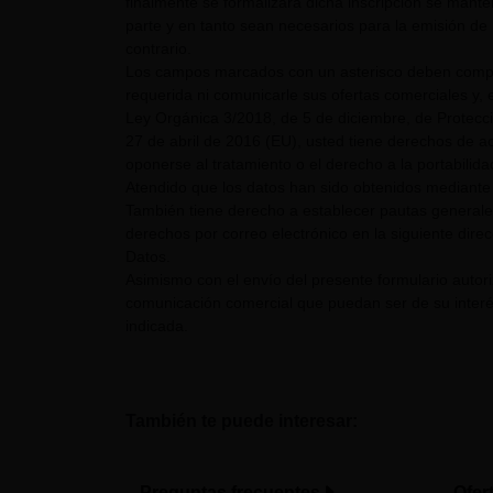
finalmente se formalizara dicha inscripción se mant
parte y en tanto sean necesarios para la emisión de 
contrario.
Los campos marcados con un asterisco deben comple
requerida ni comunicarle sus ofertas comerciales y, e
Ley Orgánica 3/2018, de 5 de diciembre, de Protecc
27 de abril de 2016 (EU), usted tiene derechos de acc
oponerse al tratamiento o el derecho a la portabilid
Atendido que los datos han sido obtenidos mediante 
También tiene derecho a establecer pautas generale
derechos por correo electrónico en la siguiente dire
Datos.
Asimismo con el envío del presente formulario auto
comunicación comercial que puedan ser de su interés
indicada.
También te puede interesar:
Preguntas frecuentes
Ofer