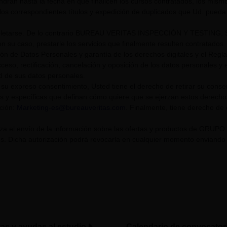
endrán hasta la fecha en que finalicen los cursos contratados, los mis
los correspondientes títulos y expedición de duplicados que Ud. pueda s
tarse. De lo contrario BUREAU VERITAS INSPECCIÓN Y TESTING, S.L. U
n su caso, prestarle los servicios que finalmente resulten contratados.
ión de Datos Personales y garantía de los derechos digitales y el Re
eso, rectificación, cancelación y oposición de los datos personales y el
ad de sus datos personales.
su expreso consentimiento, Usted tiene el derecho de retirar su cons
s y específicas que definan cómo quiere que se ejerzan estos derech
cción:
Marketing-es@bureauveritas.com
. Finalmente, tiene derecho de
riza el envío de la información sobre las ofertas y productos de GR
. Dicha autorización podrá revocarla en cualquier momento enviando un
tas y ayudas al estudio
Calendario de convocator