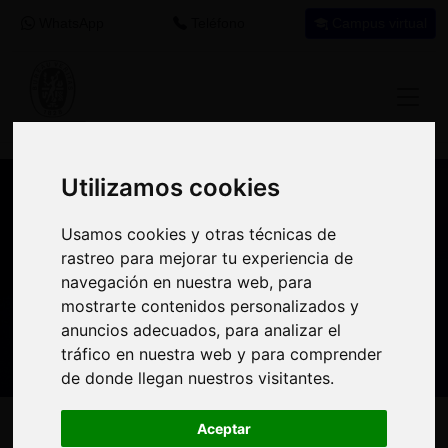
WhatsApp
Teléfono
Campus virtual
Utilizamos cookies
Utilizamos cookies
Nuestros asesores resuelven tus dudas
Usamos cookies y otras técnicas de
Usamos cookies y otras técnicas de
sobre nuestro catálogo de cursos
rastreo para mejorar tu experiencia de
rastreo para mejorar tu experiencia de
navegación en nuestra web, para
navegación en nuestra web, para
Estamos aquí para
900 92 12
647 60 11
mostrarte contenidos personalizados y
mostrarte contenidos personalizados y
ayudarte:
92
37
anuncios adecuados, para analizar el
anuncios adecuados, para analizar el
tráfico en nuestra web y para comprender
tráfico en nuestra web y para comprender
de donde llegan nuestros visitantes.
de donde llegan nuestros visitantes.
Inicio
Oferta Formativa
Solicita más información
Aceptar
Aceptar