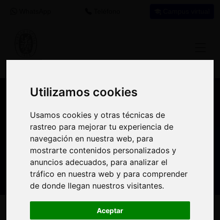
WhatsApp
Teléfono
Campus virtual
Utilizamos cookies
Utilizamos cookies
Nuestros asesores resuelven tus dudas
Usamos cookies y otras técnicas de
Usamos cookies y otras técnicas de
sobre nuestro catálogo de cursos
rastreo para mejorar tu experiencia de
rastreo para mejorar tu experiencia de
navegación en nuestra web, para
navegación en nuestra web, para
Estamos aquí para
900 92 12
647 60 11
mostrarte contenidos personalizados y
mostrarte contenidos personalizados y
ayudarte:
92
37
anuncios adecuados, para analizar el
anuncios adecuados, para analizar el
tráfico en nuestra web y para comprender
tráfico en nuestra web y para comprender
de donde llegan nuestros visitantes.
de donde llegan nuestros visitantes.
Inicio
Oferta Formativa
Solicita más información
Aceptar
Aceptar