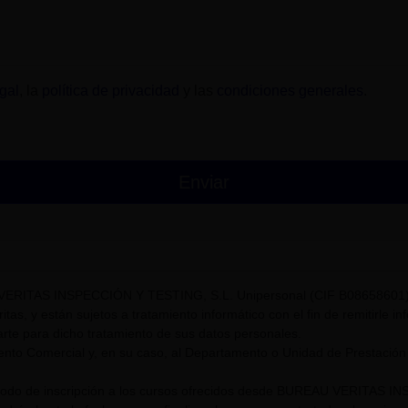
gal
, la
política de privacidad
y las
condiciones generales
.
VERITAS INSPECCIÓN Y TESTING, S.L. Unipersonal (CIF B08658601) t
itas, y están sujetos a tratamiento informático con el fin de remitirle i
rte para dicho tratamiento de sus datos personales.
nto Comercial y, en su caso, al Departamento o Unidad de Prestación
riodo de inscripción a los cursos ofrecidos desde BUREAU VERITAS I