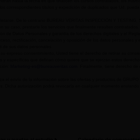
endrán hasta la fecha en que finalicen los cursos contratados, los mis
los correspondientes títulos y expedición de duplicados que Ud. pueda s
tarse. De lo contrario BUREAU VERITAS INSPECCIÓN Y TESTING, S.L. U
n su caso, prestarle los servicios que finalmente resulten contratados.
ión de Datos Personales y garantía de los derechos digitales y el Re
eso, rectificación, cancelación y oposición de los datos personales y el
ad de sus datos personales.
su expreso consentimiento, Usted tiene el derecho de retirar su cons
s y específicas que definan cómo quiere que se ejerzan estos derech
cción:
Marketing-es@bureauveritas.com
. Finalmente, tiene derecho de
riza el envío de la información sobre las ofertas y productos de GR
. Dicha autorización podrá revocarla en cualquier momento enviando un
tas y ayudas al estudio
Calendario de convocator