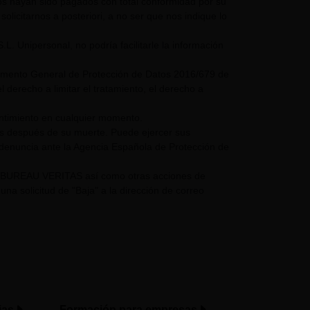
mos hayan sido pagados con total conformidad por su
olicitarnos a posteriori, a no ser que nos indique lo
nipersonal, no podría facilitarle la información
glamento General de Protección de Datos 2016/679 de
 derecho a limitar el tratamiento, el derecho a
entimiento en cualquier momento.
os después de su muerte. Puede ejercer sus
 denuncia ante la Agencia Española de Protección de
UPO BUREAU VERITAS así como otras acciones de
a solicitud de "Baja" a la dirección de correo
ias
Formación para empresas