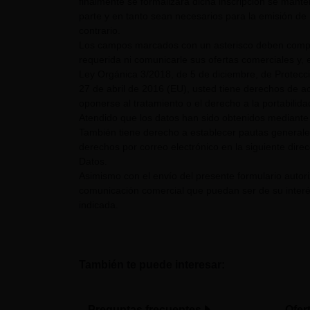
finalmente se formalizara dicha inscripción se mant
parte y en tanto sean necesarios para la emisión de 
contrario.
Los campos marcados con un asterisco deben comple
requerida ni comunicarle sus ofertas comerciales y, e
Ley Orgánica 3/2018, de 5 de diciembre, de Protecc
27 de abril de 2016 (EU), usted tiene derechos de acc
oponerse al tratamiento o el derecho a la portabilid
Atendido que los datos han sido obtenidos mediante 
También tiene derecho a establecer pautas generale
derechos por correo electrónico en la siguiente dire
Datos.
Asimismo con el envío del presente formulario auto
comunicación comercial que puedan ser de su interés
indicada.
También te puede interesar:
Preguntas frecuentes
Ofer