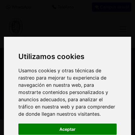
WhatsApp
Teléfono
Campus virtual
Utilizamos cookies
Utilizamos cookies
Nuestros asesores resuelven tus dudas
Usamos cookies y otras técnicas de
Usamos cookies y otras técnicas de
sobre nuestro catálogo de cursos
rastreo para mejorar tu experiencia de
rastreo para mejorar tu experiencia de
navegación en nuestra web, para
navegación en nuestra web, para
Estamos aquí para
900 92 12
647 60 11
mostrarte contenidos personalizados y
mostrarte contenidos personalizados y
ayudarte:
92
37
anuncios adecuados, para analizar el
anuncios adecuados, para analizar el
tráfico en nuestra web y para comprender
tráfico en nuestra web y para comprender
de donde llegan nuestros visitantes.
de donde llegan nuestros visitantes.
Inicio
Oferta Formativa
Solicita más información
Aceptar
Aceptar