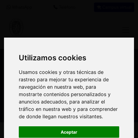
WhatsApp
Teléfono
Campus virtual
Utilizamos cookies
Utilizamos cookies
Nuestros asesores resuelven tus dudas
Usamos cookies y otras técnicas de
Usamos cookies y otras técnicas de
sobre nuestro catálogo de cursos
rastreo para mejorar tu experiencia de
rastreo para mejorar tu experiencia de
navegación en nuestra web, para
navegación en nuestra web, para
Estamos aquí para
900 92 12
647 60 11
mostrarte contenidos personalizados y
mostrarte contenidos personalizados y
ayudarte:
92
37
anuncios adecuados, para analizar el
anuncios adecuados, para analizar el
tráfico en nuestra web y para comprender
tráfico en nuestra web y para comprender
de donde llegan nuestros visitantes.
de donde llegan nuestros visitantes.
Inicio
Oferta Formativa
Solicita más información
Aceptar
Aceptar