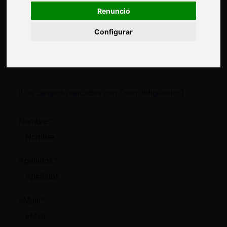
Renuncio
Renuncio
Completa este formulario para recibir información
Configurar
Configurar
detallada sobre el curso:
Gestión de No Conformidades y Acciones
Correctivas - Aula Virtual
[Los campos marcados con * son obligatorios]
Nombre:*
Apellidos:*
eMail:*