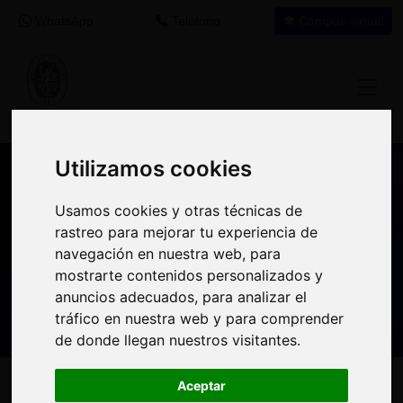
WhatsApp
Teléfono
Campus virtual
Utilizamos cookies
Utilizamos cookies
Nuestros asesores resuelven tus dudas
Usamos cookies y otras técnicas de
Usamos cookies y otras técnicas de
sobre nuestro catálogo de cursos
rastreo para mejorar tu experiencia de
rastreo para mejorar tu experiencia de
navegación en nuestra web, para
navegación en nuestra web, para
Estamos aquí para
900 92 12
647 60 11
mostrarte contenidos personalizados y
mostrarte contenidos personalizados y
ayudarte:
92
37
anuncios adecuados, para analizar el
anuncios adecuados, para analizar el
tráfico en nuestra web y para comprender
tráfico en nuestra web y para comprender
de donde llegan nuestros visitantes.
de donde llegan nuestros visitantes.
Inicio
Oferta Formativa
Solicita más información
Aceptar
Aceptar