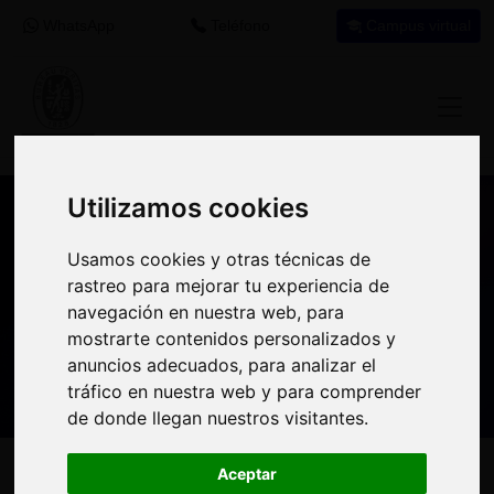
WhatsApp
Teléfono
Campus virtual
Utilizamos cookies
Utilizamos cookies
Nuestros asesores resuelven tus dudas
Usamos cookies y otras técnicas de
Usamos cookies y otras técnicas de
sobre nuestro catálogo de cursos
rastreo para mejorar tu experiencia de
rastreo para mejorar tu experiencia de
navegación en nuestra web, para
navegación en nuestra web, para
Estamos aquí para
900 92 12
647 60 11
mostrarte contenidos personalizados y
mostrarte contenidos personalizados y
ayudarte:
92
37
anuncios adecuados, para analizar el
anuncios adecuados, para analizar el
tráfico en nuestra web y para comprender
tráfico en nuestra web y para comprender
de donde llegan nuestros visitantes.
de donde llegan nuestros visitantes.
Inicio
Oferta Formativa
Solicita más información
Aceptar
Aceptar