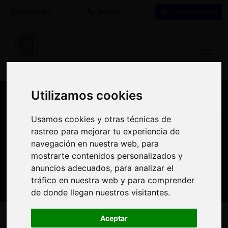
WhatsApp
Teléfono
Campus virtual
Utilizamos cookies
Utilizamos cookies
Nuestros asesores resuelven tus dudas
Usamos cookies y otras técnicas de
Usamos cookies y otras técnicas de
sobre nuestro catálogo de cursos
rastreo para mejorar tu experiencia de
rastreo para mejorar tu experiencia de
navegación en nuestra web, para
navegación en nuestra web, para
Estamos aquí para
900 92 12
647 60 11
mostrarte contenidos personalizados y
mostrarte contenidos personalizados y
ayudarte:
92
37
anuncios adecuados, para analizar el
anuncios adecuados, para analizar el
tráfico en nuestra web y para comprender
tráfico en nuestra web y para comprender
de donde llegan nuestros visitantes.
de donde llegan nuestros visitantes.
Inicio
Oferta Formativa
Solicita más información
Aceptar
Aceptar