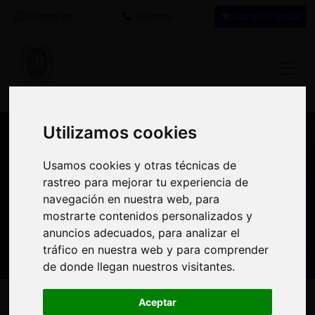
WhatsApp
Teléfono
Campus virtual
Utilizamos cookies
Utilizamos cookies
Nuestros asesores resuelven tus dudas
Usamos cookies y otras técnicas de
Usamos cookies y otras técnicas de
sobre nuestro catálogo de cursos
rastreo para mejorar tu experiencia de
rastreo para mejorar tu experiencia de
navegación en nuestra web, para
navegación en nuestra web, para
Estamos aquí para
900 92 12
647 60 11
mostrarte contenidos personalizados y
mostrarte contenidos personalizados y
ayudarte:
92
37
anuncios adecuados, para analizar el
anuncios adecuados, para analizar el
tráfico en nuestra web y para comprender
tráfico en nuestra web y para comprender
de donde llegan nuestros visitantes.
de donde llegan nuestros visitantes.
Inicio
Oferta Formativa
Solicita más información
Aceptar
Aceptar