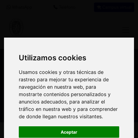
WhatsApp
Teléfono
Campus virtual
Utilizamos cookies
Utilizamos cookies
Nuestros asesores resuelven tus dudas
Usamos cookies y otras técnicas de
Usamos cookies y otras técnicas de
sobre nuestro catálogo de cursos
rastreo para mejorar tu experiencia de
rastreo para mejorar tu experiencia de
navegación en nuestra web, para
navegación en nuestra web, para
Estamos aquí para
900 92 12
647 60 11
mostrarte contenidos personalizados y
mostrarte contenidos personalizados y
ayudarte:
92
37
anuncios adecuados, para analizar el
anuncios adecuados, para analizar el
tráfico en nuestra web y para comprender
tráfico en nuestra web y para comprender
de donde llegan nuestros visitantes.
de donde llegan nuestros visitantes.
Inicio
Oferta Formativa
Solicita más información
Aceptar
Aceptar