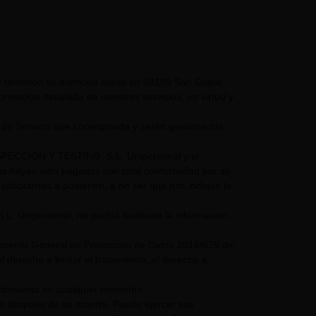
eniendo su domicilio social en 08195 San Cugat
nformación detallada de nuestros servicios, en virtud y
 de Servicio que corresponda y serán gestionados
NSPECCIÓN Y TESTING, S.L. Unipersonal y si
mos hayan sido pagados con total conformidad por su
olicitarnos a posteriori, a no ser que nos indique lo
nipersonal, no podría facilitarle la información
glamento General de Protección de Datos 2016/679 de
 derecho a limitar el tratamiento, el derecho a
entimiento en cualquier momento.
os después de su muerte. Puede ejercer sus