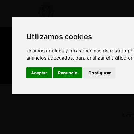
OFERTA FORMATIVA
CURSO
Utilizamos cookies
Utilizamos cookies
Nuestros asesores
Usamos cookies y otras técnicas de rastreo pa
Usamos cookies y otras técnicas de rastreo pa
anuncios adecuados, para analizar el tráfico e
anuncios adecuados, para analizar el tráfico e
Est
Aceptar
Aceptar
Renuncio
Renuncio
Configurar
Configurar
Inicio
Oferta Formativa
Solicita más informació
Compl