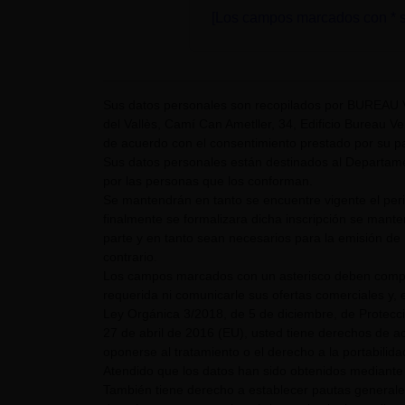
[Los campos marcados con * s
Sus datos personales son recopilados por BUREAU 
del Vallès, Camí Can Ametller, 34, Edificio Bureau Ver
de acuerdo con el consentimiento prestado por su pa
Sus datos personales están destinados al Departame
por las personas que los conforman.
Se mantendrán en tanto se encuentre vigente el pe
finalmente se formalizara dicha inscripción se mant
parte y en tanto sean necesarios para la emisión de 
contrario.
Los campos marcados con un asterisco deben comple
requerida ni comunicarle sus ofertas comerciales y, e
Ley Orgánica 3/2018, de 5 de diciembre, de Protecc
27 de abril de 2016 (EU), usted tiene derechos de acc
oponerse al tratamiento o el derecho a la portabilid
Atendido que los datos han sido obtenidos mediante 
También tiene derecho a establecer pautas generale