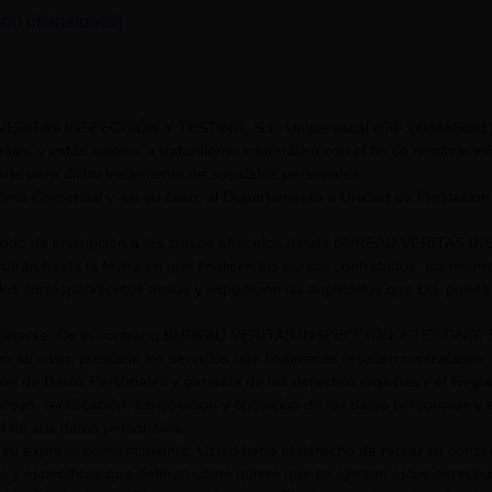
on obligatorios]
VERITAS INSPECCIÓN Y TESTING, S.L. Unipersonal (CIF B08658601) t
itas, y están sujetos a tratamiento informático con el fin de remitirle i
rte para dicho tratamiento de sus datos personales.
nto Comercial y, en su caso, al Departamento o Unidad de Prestación
riodo de inscripción a los cursos ofrecidos desde BUREAU VERITAS I
endrán hasta la fecha en que finalicen los cursos contratados, los mis
los correspondientes títulos y expedición de duplicados que Ud. pueda s
tarse. De lo contrario BUREAU VERITAS INSPECCIÓN Y TESTING, S.L. U
n su caso, prestarle los servicios que finalmente resulten contratados.
ión de Datos Personales y garantía de los derechos digitales y el Re
eso, rectificación, cancelación y oposición de los datos personales y el
ad de sus datos personales.
su expreso consentimiento, Usted tiene el derecho de retirar su cons
s y específicas que definan cómo quiere que se ejerzan estos derech