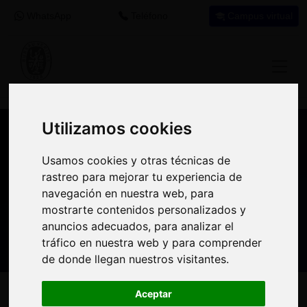
WhatsApp
Teléfono
Campus virtual
Utilizamos cookies
Utilizamos cookies
Nuestros asesores resuelven tus dudas
Usamos cookies y otras técnicas de
Usamos cookies y otras técnicas de
sobre nuestro catálogo de cursos
rastreo para mejorar tu experiencia de
rastreo para mejorar tu experiencia de
navegación en nuestra web, para
navegación en nuestra web, para
Estamos aquí para
900 92 12
647 60 11
mostrarte contenidos personalizados y
mostrarte contenidos personalizados y
ayudarte:
92
37
anuncios adecuados, para analizar el
anuncios adecuados, para analizar el
tráfico en nuestra web y para comprender
tráfico en nuestra web y para comprender
de donde llegan nuestros visitantes.
de donde llegan nuestros visitantes.
Inicio
Oferta Formativa
Solicita más información
Aceptar
Aceptar