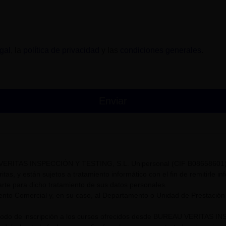
gal
, la
política de privacidad
y las
condiciones generales
.
VERITAS INSPECCIÓN Y TESTING, S.L. Unipersonal (CIF B08658601) t
itas, y están sujetos a tratamiento informático con el fin de remitirle i
rte para dicho tratamiento de sus datos personales.
nto Comercial y, en su caso, al Departamento o Unidad de Prestación
riodo de inscripción a los cursos ofrecidos desde BUREAU VERITAS I