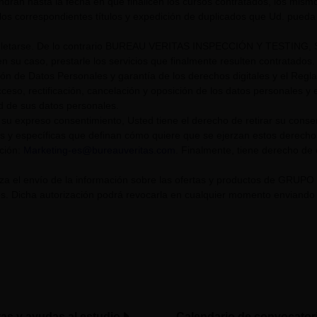
endrán hasta la fecha en que finalicen los cursos contratados, los mis
los correspondientes títulos y expedición de duplicados que Ud. pueda s
tarse. De lo contrario BUREAU VERITAS INSPECCIÓN Y TESTING, S.L. U
n su caso, prestarle los servicios que finalmente resulten contratados.
ión de Datos Personales y garantía de los derechos digitales y el Re
eso, rectificación, cancelación y oposición de los datos personales y el
ad de sus datos personales.
su expreso consentimiento, Usted tiene el derecho de retirar su cons
s y específicas que definan cómo quiere que se ejerzan estos derech
cción:
Marketing-es@bureauveritas.com
. Finalmente, tiene derecho de
riza el envío de la información sobre las ofertas y productos de GR
. Dicha autorización podrá revocarla en cualquier momento enviando un
tas y ayudas al estudio
Calendario de convocator