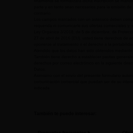
finalmente se formalizara dicha inscripción se mant
parte y en tanto sean necesarios para la emisión de 
contrario.
Los campos marcados con un asterisco deben comple
requerida ni comunicarle sus ofertas comerciales y, e
Ley Orgánica 3/2018, de 5 de diciembre, de Protecc
27 de abril de 2016 (EU), usted tiene derechos de acc
oponerse al tratamiento o el derecho a la portabilid
Atendido que los datos han sido obtenidos mediante 
También tiene derecho a establecer pautas generale
derechos por correo electrónico en la siguiente dire
Datos.
Asimismo con el envío del presente formulario auto
comunicación comercial que puedan ser de su interés
indicada.
También te puede interesar:
Preguntas frecuentes
Ofer