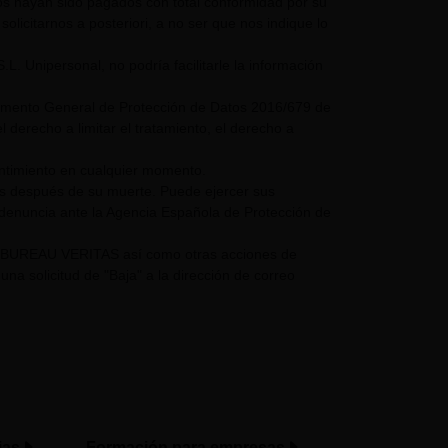
mos hayan sido pagados con total conformidad por su
olicitarnos a posteriori, a no ser que nos indique lo
nipersonal, no podría facilitarle la información
glamento General de Protección de Datos 2016/679 de
 derecho a limitar el tratamiento, el derecho a
entimiento en cualquier momento.
os después de su muerte. Puede ejercer sus
 denuncia ante la Agencia Española de Protección de
UPO BUREAU VERITAS así como otras acciones de
a solicitud de "Baja" a la dirección de correo
ias
Formación para empresas