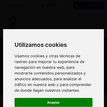
WhatsApp
Teléfono
Campus virtual
Utilizamos cookies
Utilizamos cookies
Nuestros asesores resuelven tus dudas
Usamos cookies y otras técnicas de
Usamos cookies y otras técnicas de
sobre nuestro catálogo de cursos
rastreo para mejorar tu experiencia de
rastreo para mejorar tu experiencia de
navegación en nuestra web, para
navegación en nuestra web, para
Estamos aquí para
900 92 12
647 60 11
mostrarte contenidos personalizados y
mostrarte contenidos personalizados y
ayudarte:
92
37
anuncios adecuados, para analizar el
anuncios adecuados, para analizar el
tráfico en nuestra web y para comprender
tráfico en nuestra web y para comprender
de donde llegan nuestros visitantes.
de donde llegan nuestros visitantes.
Inicio
Oferta Formativa
Solicita más información
Aceptar
Aceptar